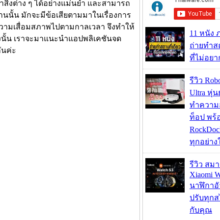
ำสิ่งต่าง ๆ ได้อย่างแม่นยำ และสามารถ
นั้น มักจะมีข้อเสียตามมาในเรื่องการ
มีความเสื่อมสภาพไปตามกาลเวลา จึงทำให้
11 หนัง 
ังนั้น เราจะมาแนะนำแอปพลิเคชันจด
ถ่ายทำสถ
ันค่ะ
ที่ไม่อย
รีวิว Rob
Ultra หุ่
ทำความ
ท็อป พร้
RockDock
ทุกอย่างใ
รีวิว สม
Xiaomi W
นาฬิกาอั
ปรับทุกส
กับคุณ