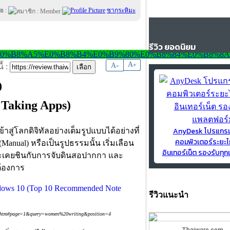
ย :
ซากุระหิมะ
รีวิว ยอดนิยม
-
A
A
+
้ :
0
Taking Apps)
AnyDesk โปรแกร
สู่โลกดิจิทัลอย่างเต็มรูปแบบได้อย่างที่
คอมพิวเตอร์ระยะไ
Manual) หรือเป็นรูปธรรมนั้น เริ่มเลือน
อินเทอร์เน็ต รองรับท
จะเคยชินกับการจับดินสอปากกา และ
่ต้องการ
รีวิวแนะนำ
5996.htm#page=1&query=women%20writing&position=4