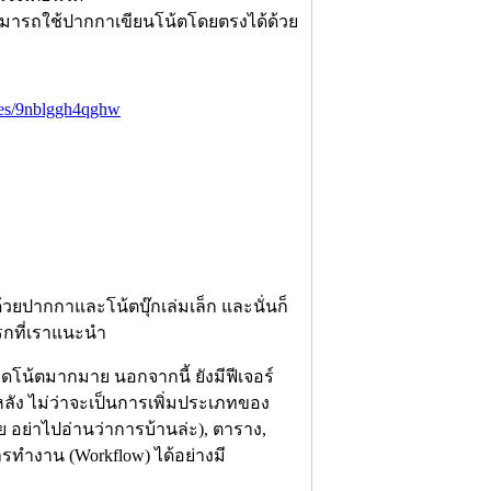
บ สามารถใช้ปากกาเขียนโน้ตโดยตรงได้ด้วย
otes/9nblggh4qghw
วยปากกาและโน้ตบุ๊กเล่มเล็ก และนั่นก็
แรกที่เราแนะนำ
จดโน้ตมากมาย นอกจากนี้ ยังมีฟีเจอร์
ลัง ไม่ว่าจะเป็นการเพิ่มประเภทของ
ย อย่าไปอ่านว่าการบ้านล่ะ), ตาราง,
ารทำงาน (Workflow) ได้อย่างมี