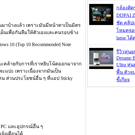
กล้องติด
DDPAI Z
ชัด คลิป
ันมาบ้างแล้ว เพราะมันมีหน้าตาเป็นมิตร
โหมดจอด
เย็นเพื่อกันลืมให้ตัวเองและคนรอบข้าง
lapse ได
รีวิวหุ่นย
Dreame B
ษณะคล้ายกับการที่เราหยิบโน้ตออกมาจาก
Ultra หุ่น
าจะแปะ เพราะเนื่องจากมันเป็น
พื้น ตัว
น ส่วนประโยชน์อื่น ๆ ที่แอป Sticky
ขี้เกียจ
ง PC และอุปกรณ์อื่น ๆ
แจ้งเตือนได้