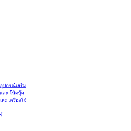
 อุปกรณ์เสริม
และ โน๊ตบุ๊ค
และ เครื่องใช้
ร์