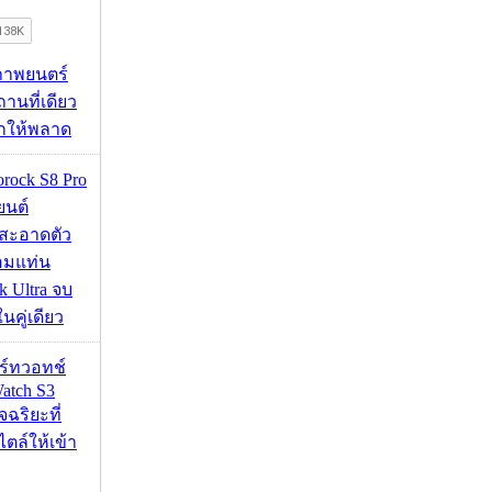
ภาพยนตร์
านที่เดียว
ากให้พลาด
orock S8 Pro
นยนต์
สะอาดตัว
อมแท่น
 Ultra จบ
นคู่เดียว
าร์ทวอทช์
atch S3
จฉริยะที่
ไตล์ให้เข้า