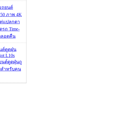
รถยนต์
50 ภาพ 4K
เท่แปลกตา
รถ Time-
้ตลอดคืน
นต์ดูดฝุ่น
ot L10s
ยนต์ดูดฝุ่นถู
จบสำหรับคน