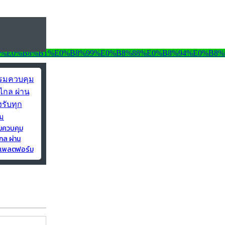
มควบคุม
กล ผ่าน
ุกแพลตฟอร์ม