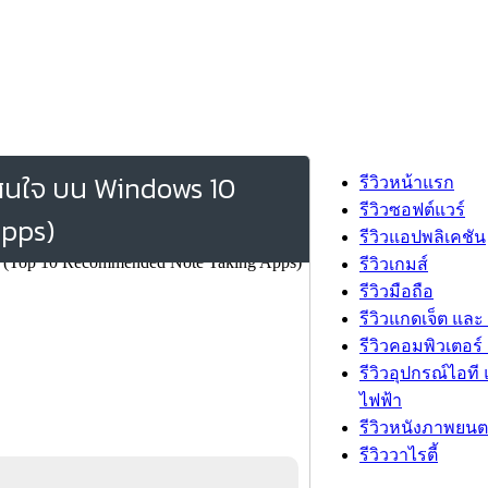
่าสนใจ บน Windows 10
รีวิวหน้าแรก
รีวิวซอฟต์แวร์
pps)
รีวิวแอปพลิเคชัน
รีวิวเกมส์
รีวิวมือถือ
รีวิวแกดเจ็ต และ
รีวิวคอมพิวเตอร์ 
รีวิวอุปกรณ์ไอที 
ไฟฟ้า
รีวิวหนังภาพยนต
รีวิววาไรตี้