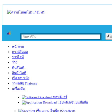
หน้าแรก
ดาวน์โหลด
ข่าวไอที
รีวิว
ทิปส์ไอที
สินค้าไอที
เช็ครอบหนัง
รวมคลิป Thaiware
เครื่องมือ
ซอฟต์แวร์
แอปพลิเคชันบนมือถือ
เช็คความเร็วเน็ต (Speedtest)