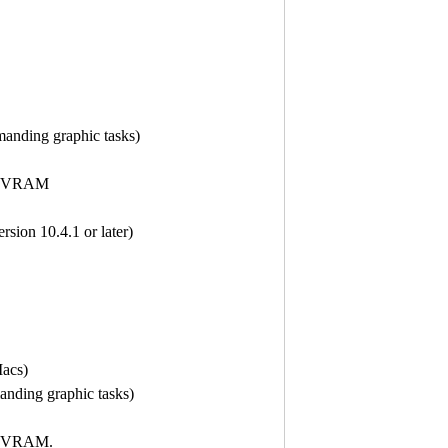
anding graphic tasks)
 of VRAM
sion 10.4.1 or later)
Macs)
nding graphic tasks)
of VRAM.