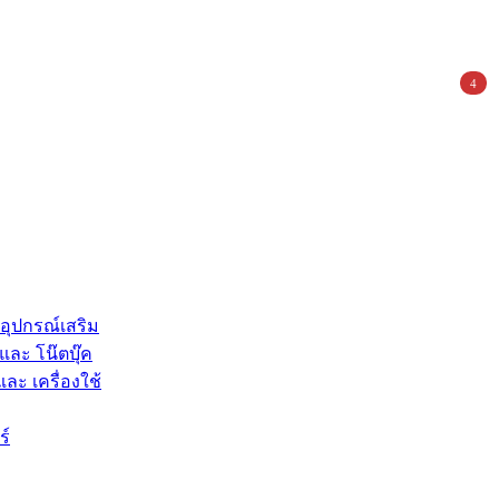
4
 อุปกรณ์เสริม
และ โน๊ตบุ๊ค
และ เครื่องใช้
ร์