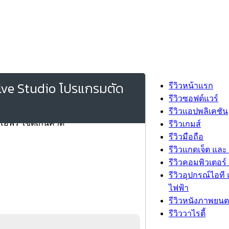
olve Studio โปรแกรมตัด
รีวิวหน้าแรก
รีวิวซอฟต์แวร์
รีวิวแอปพลิเคชัน
รีวิวเกมส์
รีวิวมือถือ
รีวิวแกดเจ็ต และ
รีวิวคอมพิวเตอร์ 
รีวิวอุปกรณ์ไอที 
ไฟฟ้า
รีวิวหนังภาพยนต
รีวิววาไรตี้