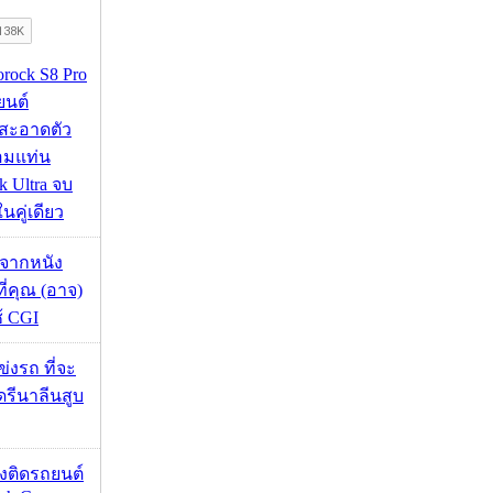
orock S8 Pro
นยนต์
สะอาดตัว
อมแท่น
 Ultra จบ
นคู่เดียว
้จากหนัง
 ที่คุณ (อาจ)
ช้ CGI
ข่งรถ ที่จะ
รีนาลีนสูบ
้องติดรถยนต์