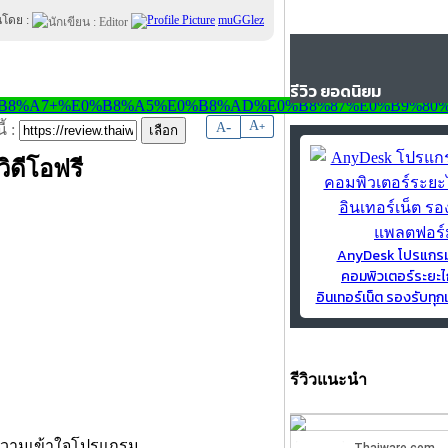
นโดย :
muGGlez
รีวิว ยอดนิยม
-
A
A
+
้ :
ิดีโอฟรี
AnyDesk โปรแกร
คอมพิวเตอร์ระยะไ
อินเทอร์เน็ต รองรับท
รีวิวแนะนำ
ำความเข้าใจโปรแกรม