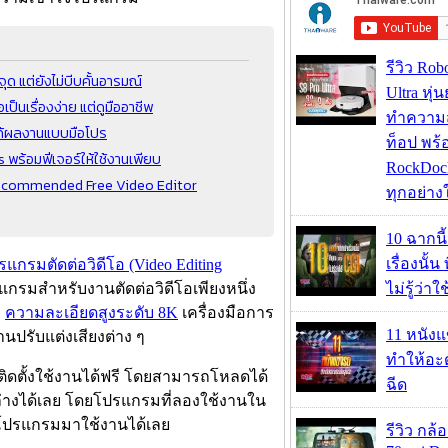
รีวิว Rob
จุด แต่ยังไม่บีบคั้นอารมณ์
Ultra หุ่
ป็นเรื่องง่าย แต่ดูมืออาชีพ
ทำความ
ๆ ได้ผลงานแบบมือโปร
ท็อป พร้
 พร้อมฟีเจอร์ให้ใช้งานเพียบ
RockDock
8 Recommended Free Video Editor
ทุกอย่างใ
10 ฉากนี
เรื่องนั้น
รแกรมตัดต่อวิดีโอ (Video Editing
ไม่รู้ว่าใ
รมสำหรับงานตัดต่อวิดีโอเพียงหนึ่ง
อ
ความละเอียดสูงระดับ 8K
เครื่องมือการ
11 หนังแ
งานปรับแต่งเสียงต่าง ๆ
ทำให้อะด
ิดตั้งใช้งานได้ฟรี โดยสามารถโหลดได้
ฉีด
านล่างได้เลย โดยโปรแกรมที่ลองใช้งานใน
โหลดโปรแกรมมาใช้งานได้เลย
รีวิว กล