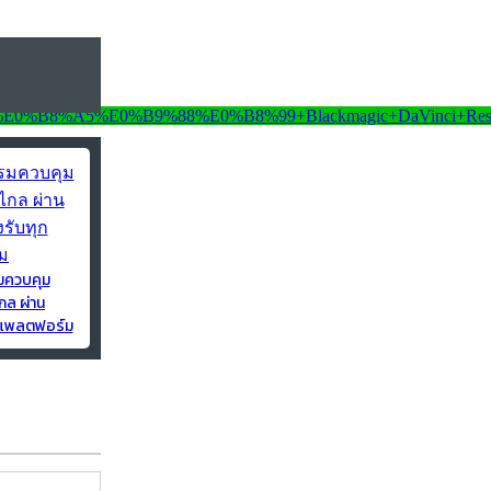
มควบคุม
กล ผ่าน
ุกแพลตฟอร์ม