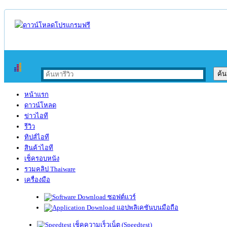
หน้าแรก
ดาวน์โหลด
ข่าวไอที
รีวิว
ทิปส์ไอที
สินค้าไอที
เช็ครอบหนัง
รวมคลิป Thaiware
เครื่องมือ
ซอฟต์แวร์
แอปพลิเคชันบนมือถือ
เช็คความเร็วเน็ต (Speedtest)