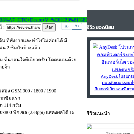
-
A
รีวิว ยอดนิยม
A
+
้ :
ีน ที่พังง่ายและทำไรไม่ค่อยได้ มี
น 2 ซิมกันบ้างแล้ว
 ที่น่าสนใจทีเดียวครับ โดดนเด่นด้วย
ลยจ้า
AnyDesk โปรแกร
คอมพิวเตอร์ระยะไ
อินเทอร์เน็ต รองรับท
มสอง
GSM 900 / 1800 / 1900
จากซิมแรก
ัก 114 กรัม
0x800 พิกเซล (233ppi) แสดงผลได้ 16
รีวิวแนะนำ
enhancement