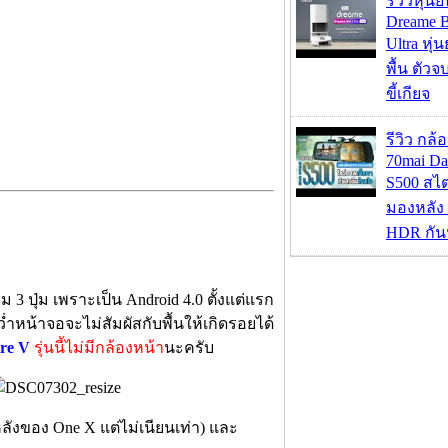
รีวิวหุ่นย
Dreame B
Ultra หุ่น
พื้น ตัว
ขี้เกียจ
รีวิว กล
70mai D
S500 สไ
มองหลัง 
HDR กัน
3 ปุ่ม เพราะเป็น Android 4.0 ตั้งแต่แรก
คว่ำหน้าจอจะไม่สัมผัสกับพื้นให้เกิดรอยได้
re V
รุ่นนี้ไม่มีกล้องหน้า
นะครับ
ลังของ One X แต่ไม่เนียนเท่า) และ