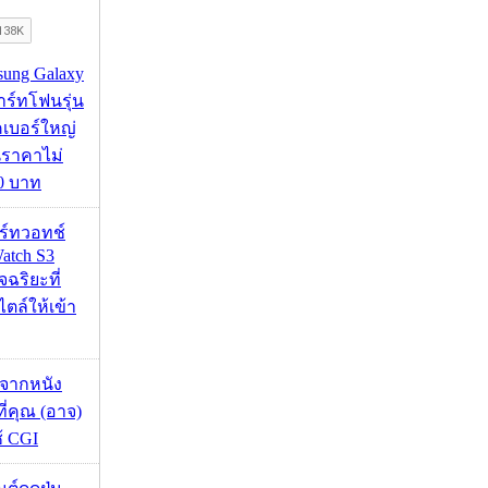
msung Galaxy
ร์ทโฟนรุ่น
คเบอร์ใหญ่
นราคาไม่
00 บาท
าร์ทวอทช์
atch S3
จฉริยะที่
ไตล์ให้เข้า
้จากหนัง
 ที่คุณ (อาจ)
ช้ CGI