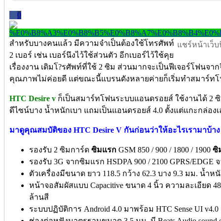
0
สำหรับบางคนแล้ว มีความจำเป็นต้องใช้โทรศัพท์
แชร์หน้าเว็บนี
2 เบอร์ เช่น เบอร์นึงไว้ใช้ส่วนตัว อีกเบอร์ไว้ใช้คุย
เรื่องงาน เดิมโ?รศัพท์ที่ใช้ 2 ซิม ส่วนมากจะเป็นฟีเจอร์โฟนจากจ
คุณภาพไม่ค่อยดี แต่ขณะนี้แบรนดังหลายค่ายก็เริ่มทำสมาร์ทโฟ
HTC Desire v
ก็เป็นสมาร์ทโฟนระบบแอนดรอยส์ ใช้งานได้ 2 ซิม
ดีไซน์บาง น้ำหนักเบา แถมเป็นแอนดรอยส์ 4.0 ตั้งแต่แกะกล่องเ
มาดูคุณสมบัติของ HTC Desire V กันก่อนว่าให้อะไรเรามาบ้าง
รองรับ 2 ซิมการ์ด
ซิมแรก
GSM 850 / 900 / 1800 / 1900
ซิ
รองรับ 3G จากซิมแรก HSDPA 900 / 2100 GPRS/EDGE 
ตัวเครื่องมีขนาด ยาว 118.5 กว้าง 62.3 บาง 9.3 มม. น้ำหน
หน้าจอสัมผัสแบบ Capacitive ขนาด 4 นิ้ว ความละเอียด 48
ล้านสี
ระบบปฏิบัติการ Android 4.0 มาพร้อม HTC Sense UI v4.0
ช่องต่อหูฟังมาตรฐานขนาด 3.5 มม. มี Beats Audio sound 