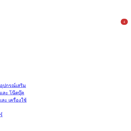
4
 อุปกรณ์เสริม
และ โน๊ตบุ๊ค
และ เครื่องใช้
ร์