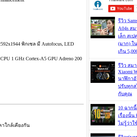
รีวิว Sa
A04s สมา
เล็ก สเป
(มาก) ใ
592х1944 พิกเซล มี Autofocus, LED
เกิน 5,0
ว CPU
1 GHz Cortex-A5 GPU
Adreno 200
รีวิว สม
Xiaomi W
นาฬิกาอั
ปรับทุกส
กับคุณ
10 ฉากนี
เรื่องนั้น
ไม่รู้ว่าใ
คาใกล้เคียงกัน