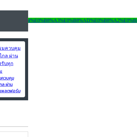
มควบคุม
กล ผ่าน
ุกแพลตฟอร์ม