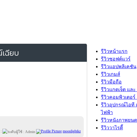
์เฉียบ
รีวิวหน้าแรก
รีวิวซอฟต์แวร์
รีวิวแอปพลิเคชัน
รีวิวเกมส์
รีวิวมือถือ
รีวิวแกดเจ็ต และ
รีวิวคอมพิวเตอร์ 
รีวิวอุปกรณ์ไอที 
ไฟฟ้า
รีวิวหนังภาพยนต
รีวิววาไรตี้
 :
moonlightkz