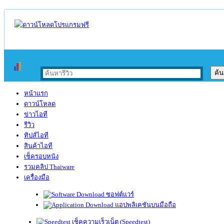
หน้าแรก
ดาวน์โหลด
ข่าวไอที
รีวิว
ทิปส์ไอที
สินค้าไอที
เช็ครอบหนัง
รวมคลิป Thaiware
เครื่องมือ
ซอฟต์แวร์
แอปพลิเคชันบนมือถือ
เช็คความเร็วเน็ต (Speedtest)