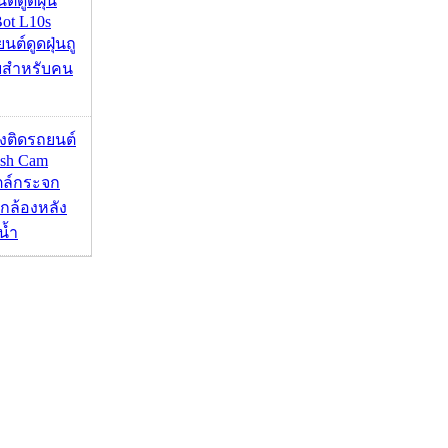
นต์ดูดฝุ่น
ot L10s
ยนต์ดูดฝุ่นถู
จบสำหรับคน
้องติดรถยนต์
ash Cam
ตล์กระจก
กล้องหลัง
น้ำ