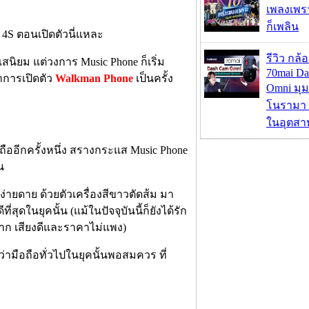
เพลงเพราะ
ก็เพลิน
e 4S ตอนเปิดตัวนี่แหละ
รีวิว กล
สนิยม แต่วงการ Music Phone ก็เริ่ม
70mai D
ทำการเปิดตัว
Walkman Phone
เป็นครั้ง
Omni มุ
โนรามา 
ในอุตสา
ถืออีกครั้งหนึ่ง สรางกระแส Music Phone
น
่ายดาย ด้วยตัวเครื่องสีขาวตัดส้ม มา
่สุดในยุคนั้น (แม้ในปัจจุบันนี้ก็ยังได้รัก
วมาก เสียงดีและราคาไม่แพง)
ว่ามือถือทั่วไปในยุคนั้นพอสมควร ที่