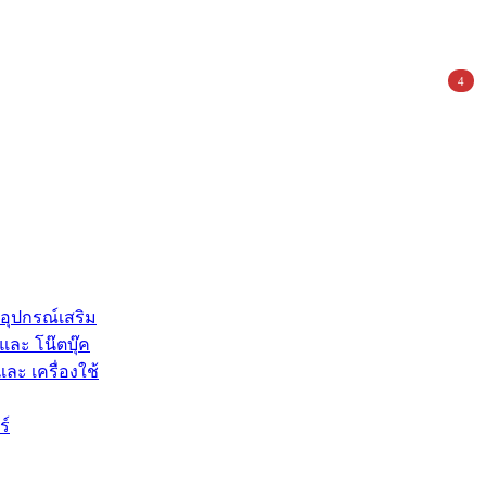
4
 อุปกรณ์เสริม
และ โน๊ตบุ๊ค
และ เครื่องใช้
ร์