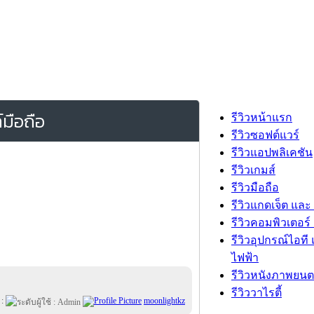
มือถือ
รีวิวหน้าแรก
รีวิวซอฟต์แวร์
รีวิวแอปพลิเคชัน
รีวิวเกมส์
รีวิวมือถือ
รีวิวแกดเจ็ต และ
รีวิวคอมพิวเตอร์ 
รีวิวอุปกรณ์ไอที 
ไฟฟ้า
รีวิวหนังภาพยนต
รีวิววาไรตี้
 :
moonlightkz