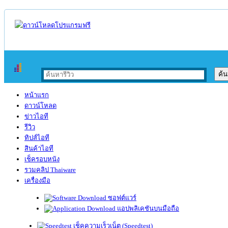
หน้าแรก
ดาวน์โหลด
ข่าวไอที
รีวิว
ทิปส์ไอที
สินค้าไอที
เช็ครอบหนัง
รวมคลิป Thaiware
เครื่องมือ
ซอฟต์แวร์
แอปพลิเคชันบนมือถือ
เช็คความเร็วเน็ต (Speedtest)