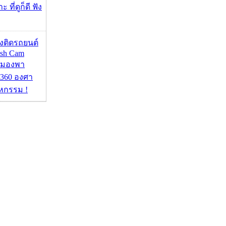
 ที่ดูก็ดี ฟัง
้องติดรถยนต์
ash Cam
มมองพา
360 องศา
หกรรม !