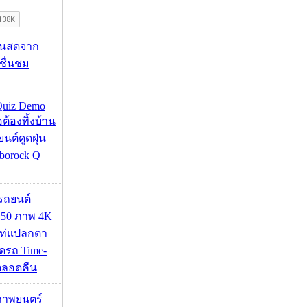
้นสดจาก
าชื่นชม
Quiz Demo
่อต้องทิ้งบ้าน
ยนต์ดูดฝุ่น
borock Q
รถยนต์
50 ภาพ 4K
เท่แปลกตา
รถ Time-
้ตลอดคืน
ภาพยนตร์