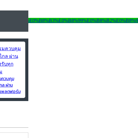
มควบคุม
กล ผ่าน
ุกแพลตฟอร์ม