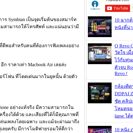
ิการ Symbian เป็นจุดเริ่มต้นของสมาร์ท
10 ฉากด
ความสามารถให้โทรศัพท์ และแน่นอนว่ามี
หนังที่น่
ที่ดีพอสำหรับคนที่ต้องการฟังเพลงอย่าง
Q Revo 
วัดใจ เมื
ไว้กับหุ่น
อีก ราคาเท่า Macbook Air เลยล่ะ
ตัวจบ Ro
Revo !
อร์โฟน ที่โดดเด่นมากในยุคนั้น ด้วยตัว
กล้องติด
DDPAI Z
ชัด คลิป
c Phone อย่างแท้จริง มีความสามารถใน
โหมดจอด
งได้ด้วย และเสียงที่ได้ก็มีคุณภาพที่
lapse ได
บเล่นเพลงโดยเฉพาะ และแม้จะผ่านมาถึง
ู่เลยครับ มีการโมดิฟายรอมให้ดีกว่า
10 หนัง 