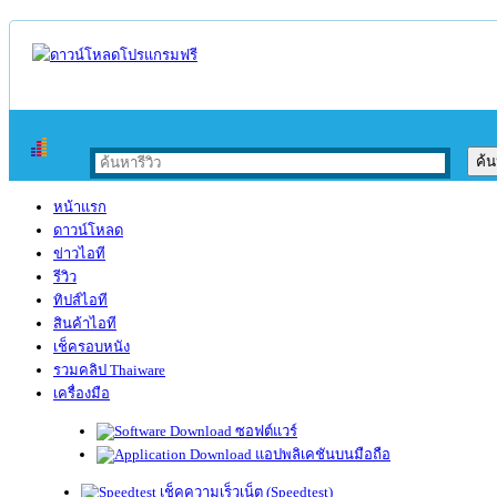
หน้าแรก
ดาวน์โหลด
ข่าวไอที
รีวิว
ทิปส์ไอที
สินค้าไอที
เช็ครอบหนัง
รวมคลิป Thaiware
เครื่องมือ
ซอฟต์แวร์
แอปพลิเคชันบนมือถือ
เช็คความเร็วเน็ต (Speedtest)