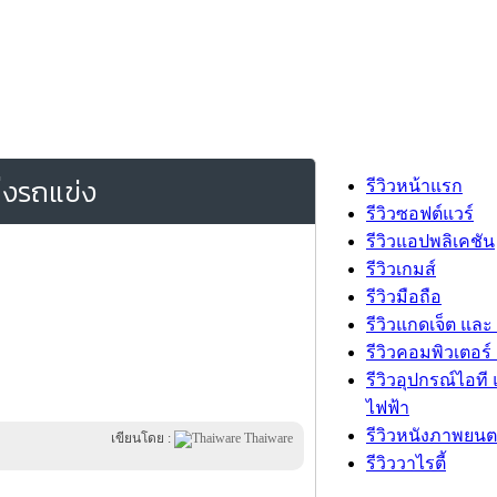
ิ่งรถแข่ง
รีวิวหน้าแรก
รีวิวซอฟต์แวร์
รีวิวแอปพลิเคชัน
รีวิวเกมส์
รีวิวมือถือ
รีวิวแกดเจ็ต และ
รีวิวคอมพิวเตอร์ 
รีวิวอุปกรณ์ไอที 
ไฟฟ้า
รีวิวหนังภาพยนต
เขียนโดย :
Thaiware
รีวิววาไรตี้