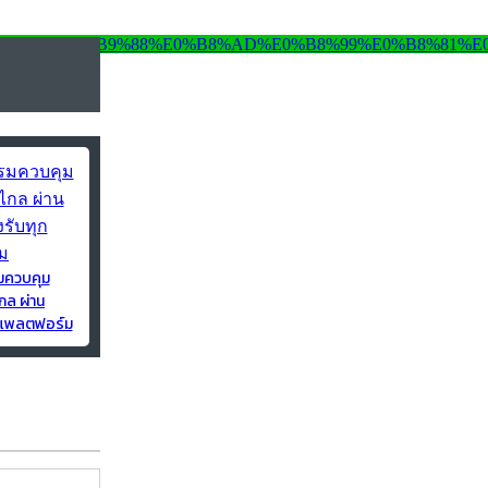
มควบคุม
กล ผ่าน
ุกแพลตฟอร์ม