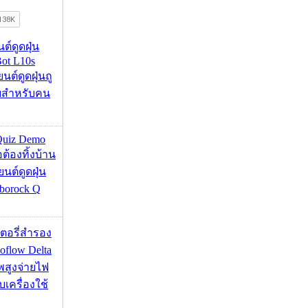
นต์ดูดฝุ่น
ot L10s
ยนต์ดูดฝุ่นถู
จบสำหรับคน
Quiz Demo
่อต้องทิ้งบ้าน
ยนต์ดูดฝุ่น
borock Q
เตอรี่สำรอง
flow Delta
พสูงจ่ายไฟ
บเครื่องใช้