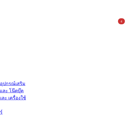
4
 อุปกรณ์เสริม
และ โน๊ตบุ๊ค
และ เครื่องใช้
ร์