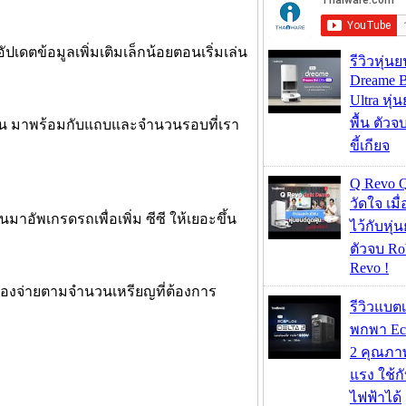
ปเดตข้อมูลเพิ่มเติมเล็กน้อยตอนเริ่มเล่น
รีวิวหุ่นย
Dreame B
Ultra หุ่น
พื้น ตัว
่านั้น มาพร้อมกับแถบและจำนวนรอบที่เรา
ขี้เกียจ
Q Revo 
วัดใจ เมื
นมาอัพเกรดรถเพื่อเพิ่ม ซีซี ให้เยอะขึ้น
ไว้กับหุ่น
ตัวจบ Ro
Revo !
้องจ่ายตามจำนวนเหรียญที่ต้องการ
รีวิวแบต
พกพา Eco
2 คุณภา
แรง ใช้กั
ไฟฟ้าได้