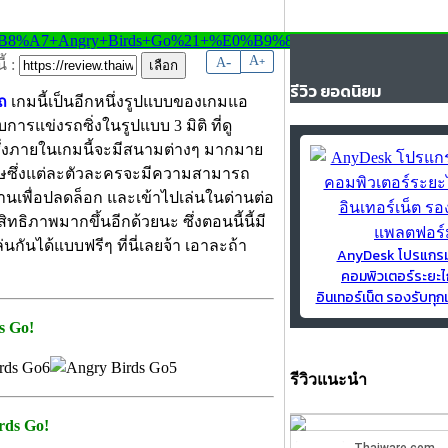
-
A
A
+
้ :
รีวิว ยอดนิยม
ถ
เกมนี้เป็นอีกหนึ่งรูปแบบของเกมแอ
การแข่งรถซิ่งในรูปแบบ 3 มิติ ที่ดู
 ซึ่งภายในเกมนี้จะมีสนามต่างๆ มากมาย
ษ
ซึ่งแต่ละตัวละครจะมีความสามารถ
นเพื่อปลดล็อก และเข้าไปเล่นในด่านต่อ
ิทธิภาพมากขึ้นอีกด้วยนะ ซึ่งตอนนี้นี้มี
ันได้แบบฟรีๆ ที่นี่เลยจ้า เอาละถ้า
AnyDesk โปรแกร
คอมพิวเตอร์ระยะไ
อินเทอร์เน็ต รองรับท
s Go!
รีวิวแนะนำ
rds Go!