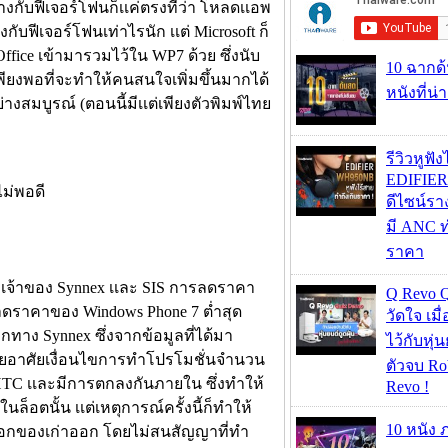
ต่างกับฟีเจอร์โฟนก็เเค่ตรงที่ว่า โหลดเเอพ
งกับฟีเจอร์โฟนเท่าไรนัก เเต่ Microsoft ก็
ice เข้ามารวมไว้ใน WP7 ด้วย ซึ่งนับ
10 ฉากด
ม่เพียงพอที่จะทำให้คนสนใจเพิ่มขึ้นมากได้
หนังที่น่
งสมบูรณ์ (ตอนนี้มีเเต่เพียงตัวพิมพ์ไทย
รีวิวหูฟั
EDIFIE
ดีไซน์รา
มี ANC ท
ราคา
2 เจ้าของ Synnex เเละ SIS การลดราคา
Q Revo 
ที่ลดราคาของ Windows Phone 7 ต่ำสุด
วัดใจ เมื
ากทาง Synnex ซึ่งจากข้อมูลที่ได้มา
ไว้กับหุ่น
ดยอาศัยเงื่อนไขการทำโปรโมชั่นจำนวน
ตัวจบ Ro
ง HTC เเละมีการตกลงกันภายใน ซึ่งทำให้
Revo !
อตนั้น เเต่เหตุการณ์ครั้งนี้ก็ทำให้
10 หนัง 
สต็อกของเก่าออก โดยไม่สนสัญญาที่ทำ