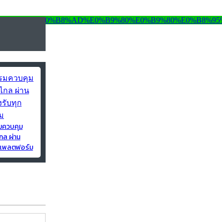
มควบคุม
กล ผ่าน
ุกแพลตฟอร์ม