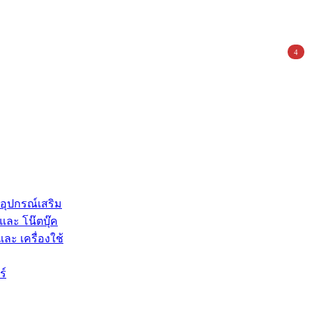
4
 อุปกรณ์เสริม
และ โน๊ตบุ๊ค
และ เครื่องใช้
ร์