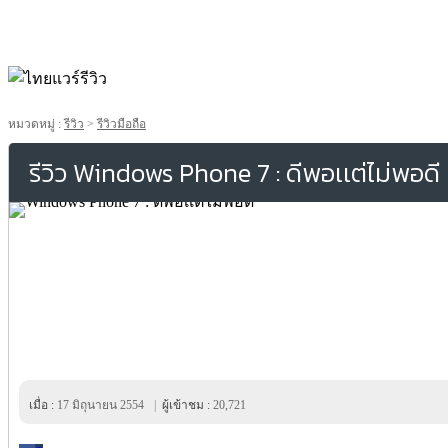
หมวดหมู่ :
รีวิว
>
รีวิวมือถือ
รีวิว Windows Phone 7 : ดีพอเเต่ไม่พอดี
เมื่อ :
17 มิถุนายน 2554
|
ผู้เข้าชม :
20,721