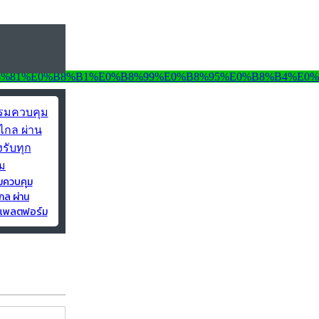
มควบคุม
กล ผ่าน
ุกแพลตฟอร์ม