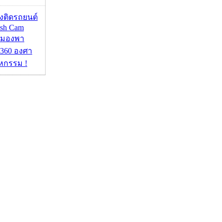
้องติดรถยนต์
ash Cam
มมองพา
360 องศา
หกรรม !