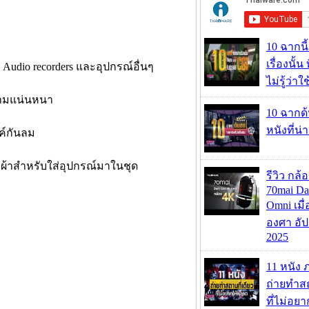
10 ฉากนี
เรื่องนั้น
udio recorders และอุปกรณ์อื่นๆ
ไม่รู้ว่าใ
ความแน่นหนา
10 ฉากด
หนังที่น่
มค์กันลม
ผ้าสำหรับใส่อุปกรณ์มาในชุด
รีวิว กล
70mai D
Omni เมื
องศา อัป
2025
11 หนัง 
ถ่ายทำสถ
ที่ไม่อย