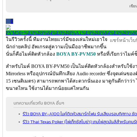
เขีย
0
ในรีวิวครั้งนี้ ทีมงานไทยแวร์มีของเล่นใหม่เอาใจ
แชร์หน้าเว็บนี
นักถ่ายคลิป อัพเกรดสู่ความเป็นมืออาชีพมากขึ้น
นั่นก็คือไมค์ติดหัวกล้อง
BOYA BY-PVM50
หรือที่เรียกว่าไมค์
สำหรับไมค์ BOYA BY-PVM50 เป็นไมค์ติดหัวกล้องสำหรับใช้งา
Mirrorless หรืออุปกรณ์บันทึกเสียง Audio recorder ซึ่งจุดเด่นขอ
15 เซนติเมตร) สามารถพกพาได้สะดวกนั่นเอง มาดูกันดีกว่าว่า ไ
ขนาดไหน ใช้งานได้มากน้อยแค่ไหนกัน
บทความเกี่ยวกับ BOYA อื่นๆ
รีวิว BOYA BY-A100 ไมค์ติดหัวสมาร์ทโฟน รับเสียงรอบทิศทาง ชั
รีวิว Thai Texas Poker (ไพ่เท็กซัสโบย่า) เกมไพ่สุดมันส์สำหรับคนร