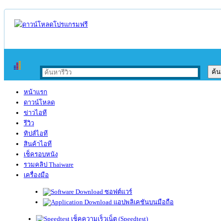
หน้าแรก
ดาวน์โหลด
ข่าวไอที
รีวิว
ทิปส์ไอที
สินค้าไอที
เช็ครอบหนัง
รวมคลิป Thaiware
เครื่องมือ
ซอฟต์แวร์
แอปพลิเคชันบนมือถือ
เช็คความเร็วเน็ต (Speedtest)