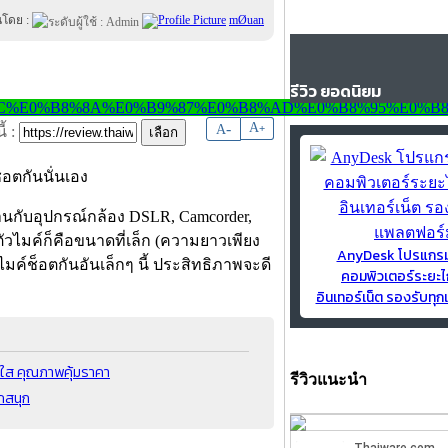
นโดย :
mØuan
รีวิว ยอดนิยม
-
A
A
+
้ :
ช็อตกันนั่นเอง
นกับอุปกรณ์กล้อง DSLR, Camcorder,
งตัวไมค์ก็คือขนาดที่เล็ก (ความยาวเพียง
AnyDesk โปรแกร
มค์ช็อตกันอันเล็กๆ นี้ ประสิทธิภาพจะดี
คอมพิวเตอร์ระยะไ
อินเทอร์เน็ต รองรับท
ดใส คุณภาพคุ้มราคา
รีวิวแนะนำ
ักสนุก