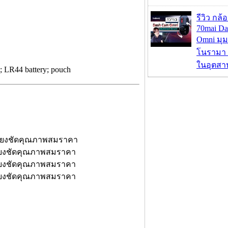
รีวิว กล
70mai D
Omni มุ
โนรามา 
ในอุตสา
; LR44 battery; pouch