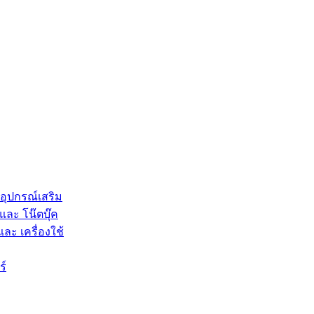
 อุปกรณ์เสริม
และ โน๊ตบุ๊ค
และ เครื่องใช้
ร์