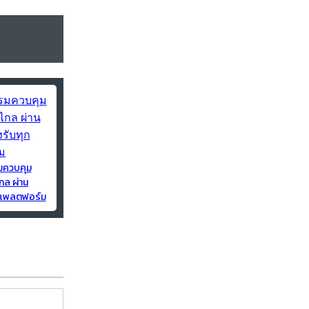
มควบคุม
กล ผ่าน
ุกแพลตฟอร์ม