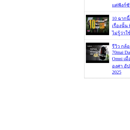
แต่ฟังก์
10 ฉากนี
เรื่องนั้น
ไม่รู้ว่าใ
รีวิว กล
70mai D
Omni เมื
องศา อัป
2025