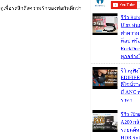
ดูเพื่อระลึกถึงความรักของพ่อกันดีกว่า
รีวิว Rob
Ultra หุ่
ทำความ
ท็อป พร้
RockDock
ทุกอย่างใ
รีวิวหูฟั
EDIFIE
ดีไซน์รา
มี ANC ท
ราคา
รีวิว 70
A200 กล้
รถยนต์หน
HDR ระดั