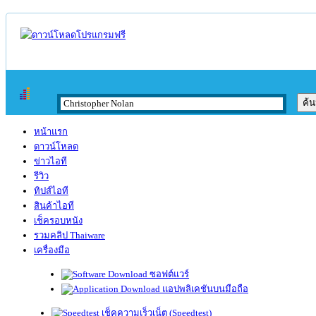
หน้าแรก
ดาวน์โหลด
ข่าวไอที
รีวิว
ทิปส์ไอที
สินค้าไอที
เช็ครอบหนัง
รวมคลิป Thaiware
เครื่องมือ
ซอฟต์แวร์
แอปพลิเคชันบนมือถือ
เช็คความเร็วเน็ต (Speedtest)