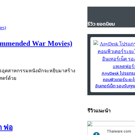
รีวิว ยอดนิยม
ecommended War Movies)
ารอุตสาหกรรมหนังมักจะหยิบมาสร้าง
AnyDesk โปรแกร
สตร์ด้วย
คอมพิวเตอร์ระยะไ
อินเทอร์เน็ต รองรับท
รีวิวแนะนำ
 พ่อ