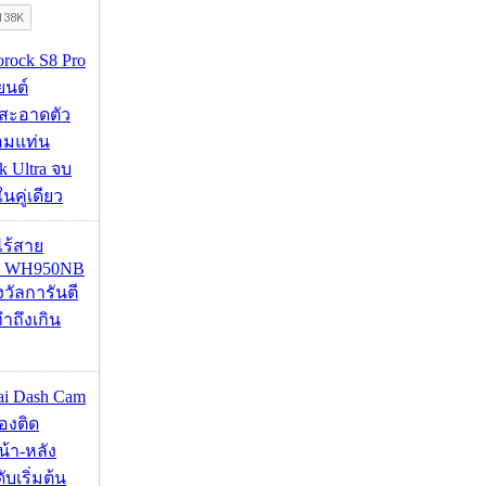
orock S8 Pro
นยนต์
สะอาดตัว
อมแท่น
 Ultra จบ
นคู่เดียว
งไร้สาย
R WH950NB
งวัลการันตี
ำถึงเกิน
mai Dash Cam
องติด
้า-หลัง
บเริ่มต้น