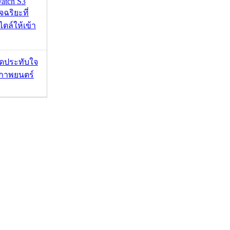
atch S3
จฉริยะที่
ไตล์ให้เข้า
ุดประทับใจ
ภาพยนตร์