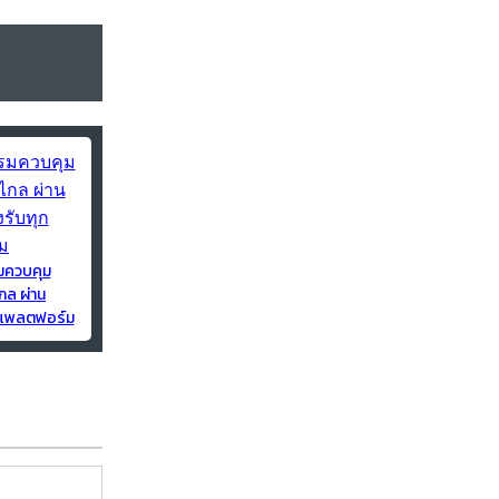
มควบคุม
กล ผ่าน
ุกแพลตฟอร์ม