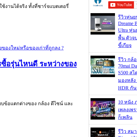
้งานได้จริง ทั้งที่ชาร์จแบตเตอรี่
รีวิวหุ่นย
Dreame B
Ultra หุ่น
พื้น ตัว
ขี้เกียจ
รีวิว กล
ซื้อรุ่นไหนดี ระหว่างของ
70mai D
S500 สไ
มองหลัง 
HDR กัน
10 หนัง 
ทียบข้อแตกต่างของ กล้อง ดีไซน์ และ
เพลงเพราะ
ก็เพลิน
รีวิว สม