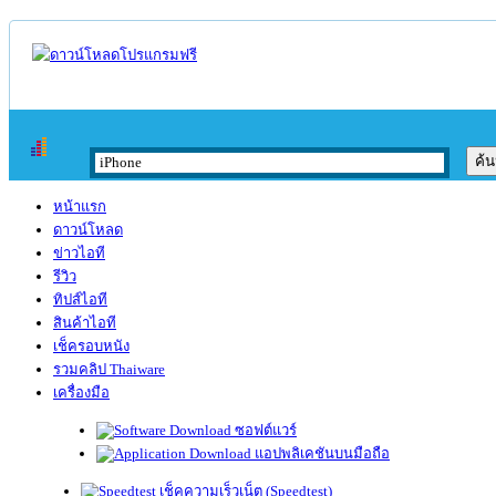
หน้าแรก
ดาวน์โหลด
ข่าวไอที
รีวิว
ทิปส์ไอที
สินค้าไอที
เช็ครอบหนัง
รวมคลิป Thaiware
เครื่องมือ
ซอฟต์แวร์
แอปพลิเคชันบนมือถือ
เช็คความเร็วเน็ต (Speedtest)