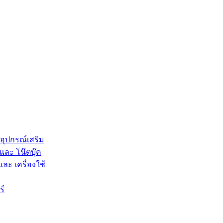
 อุปกรณ์เสริม
และ โน๊ตบุ๊ค
และ เครื่องใช้
ร์