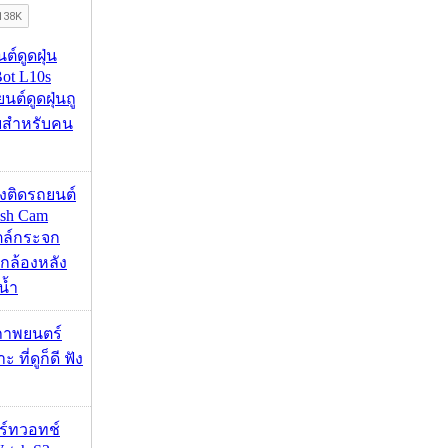
นต์ดูดฝุ่น
ot L10s
ยนต์ดูดฝุ่นถู
จบสำหรับคน
้องติดรถยนต์
ash Cam
ตล์กระจก
กล้องหลัง
น้ำ
ภาพยนตร์
 ที่ดูก็ดี ฟัง
าร์ทวอทช์