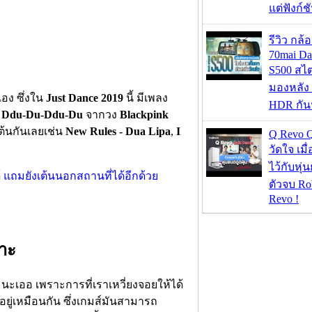
แต่ฟังก์
รีวิว กล
70mai D
S500 สไ
มองหลัง 
เอง ซึ่งใน
Just Dance 2019
นี้ มีเพลง
HDR กัน
ะ
Ddu-Du-Ddu-Du
จากวง
Blackpink
ต้นกันเลยเช่น
New Rules - Dua Lipa
,
I
Q Revo 
วัดใจ เมื
ไว้กับหุ่น
ตัวจบ Ro
Revo !
าะ
 นะเออ เพราะการที่เราเหวี่ยงจอยให้ได้
อยู่เหมือนกัน ซึ่งเกมส์มันสามารถ