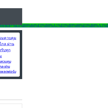
มควบคุม
กล ผ่าน
ุกแพลตฟอร์ม