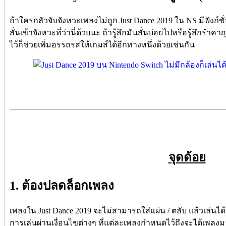
ถ้าใครกลัวจับจังหวะเพลงไม่ถูก Just Dance 2019 ใน NS มีฟังก์ชั
สั่นเข้าจังหวะที่ว่านี่ด้วยนะ ถ้ารู้สึกมันสั่นบ่อยไปหรือรู้สึกรำ
ไว้ก็ช่วยเพิ่มอรรถรสให้เกมส์ได้อีกทางหนึ่งด้วยเช่นกัน
จุดด้อย
1. ต้องปลดล็อกเพลง
เพลงใน Just Dance 2019 จะไม่สามารถใส่แผ่น / ตลับ แล้วเล่น
การเล่นผ่านเงื่อนไขต่างๆ ที่แต่ละเพลงกำหนดไว้ถึงจะได้เพลงม