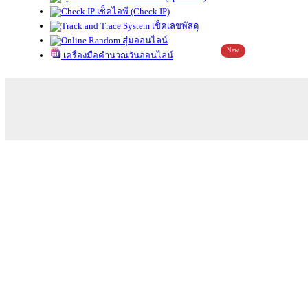
เช็คไอพี (Check IP)
เช็คเลขพัสดุ
สุ่มออนไลน์
New
เครื่องมือคำนวณวันออนไลน์