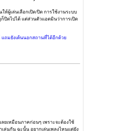
่นให้ผู้เล่นเลือกเปิด/ปิด การใช้งานระบบ
คาญก็ปิดไปได้ แต่ส่วนตัวแอดมินว่าการเปิด
ได้เลยเหมือนภาคก่อนๆ เพราะจะต้องใช้
าเล่นกัน ฉะนั้น อยากเล่นเพลงไหนแต่ยัง