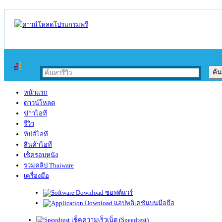
หน้าแรก
ดาวน์โหลด
ข่าวไอที
รีวิว
ทิปส์ไอที
สินค้าไอที
เช็ครอบหนัง
รวมคลิป Thaiware
เครื่องมือ
ซอฟต์แวร์
แอปพลิเคชันบนมือถือ
เช็คความเร็วเน็ต (Speedtest)