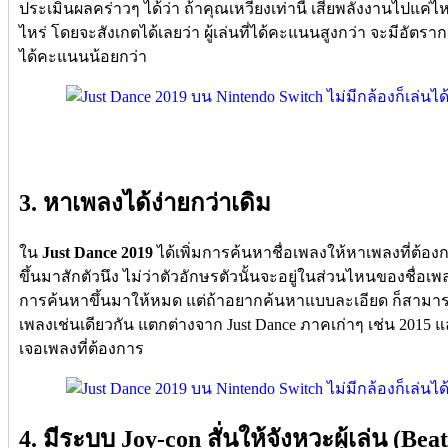
ประเมินผลคร่าวๆ ได้ว่า ถ้าคุณเหวี่ยงเท่านี้ เสียพลังงานไปแค่
ไหร่ โดยจะสังเกตได้เลยว่า ผู้เล่นที่ได้คะแนนสูงกว่า จะมีอัตราก
ได้คะแนนน้อยกว่า
3. หาเพลงได้ง่ายกว่าเดิม
ใน
Just Dance 2019
ได้เพิ่มการค้นหาชื่อเพลงให้หาเพลงที่ต้อง
ขึ้นมาสักตัวนึง ไม่ว่าตัวอักษรตัวนั้นจะอยู่ในส่วนไหนของชื่อเพ
การค้นหาขึ้นมาให้หมด แต่ถ้าอยากค้นหาแบบละเอียด ก็สามารถ
เพลงเช่นเดียวกัน แตกต่างจาก Just Dance ภาคเก่าๆ เช่น 2015 แ
เจอเพลงที่ต้องการ
4. มีระบบ Joy-con สั่นให้จังหวะผู้เล่น (Bea