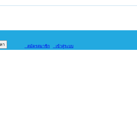
สมัครสมาชิก
เข้าสู่ระบบ