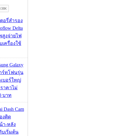
เตอรี่สำรอง
flow Delta
พสูงจ่ายไฟ
บเครื่องใช้
msung Galaxy
ร์ทโฟนรุ่น
คเบอร์ใหญ่
นราคาไม่
00 บาท
mai Dash Cam
องติด
้า-หลัง
บเริ่มต้น