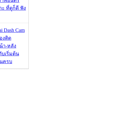
ภาพยนตร์
 ที่ดูก็ดี ฟัง
mai Dash Cam
องติด
้า-หลัง
บเริ่มต้น
ชันครบ