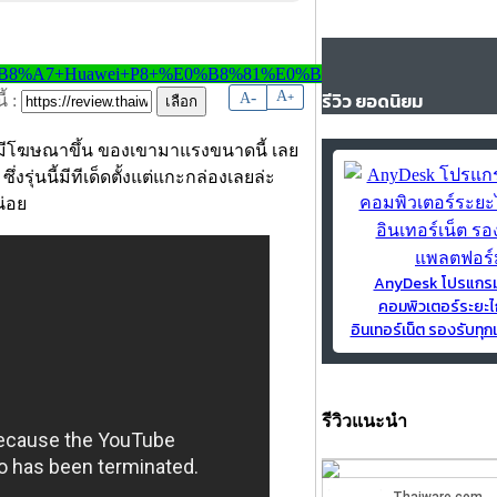
-
A
รีวิว ยอดนิยม
A
+
้ :
มีโฆษณาขึ้น ของเขามาแรงขนาดนี้ เลย
งรุ่นนี้มีทีเด็ดตั้งแต่แกะกล่องเลยล่ะ
น่อย
AnyDesk โปรแกร
คอมพิวเตอร์ระยะไ
อินเทอร์เน็ต รองรับท
รีวิวแนะนำ