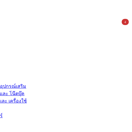
4
 อุปกรณ์เสริม
และ โน๊ตบุ๊ค
และ เครื่องใช้
ร์