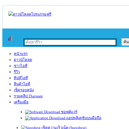
หน้าแรก
ดาวน์โหลด
ข่าวไอที
รีวิว
ทิปส์ไอที
สินค้าไอที
เช็ครอบหนัง
รวมคลิป Thaiware
เครื่องมือ
ซอฟต์แวร์
แอปพลิเคชันบนมือถือ
เช็คความเร็วเน็ต (Speedtest)