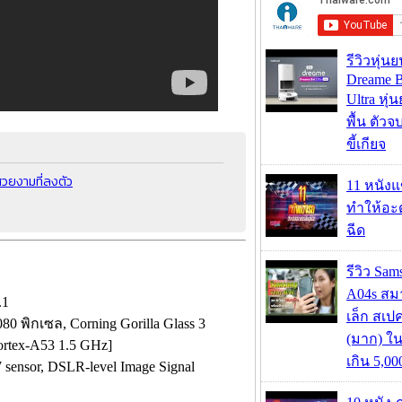
รีวิวหุ่นย
Dreame B
Ultra หุ่น
พื้น ตัว
ขี้เกียจ
วยงามที่ลงตัว
11 หนังแ
ทำให้อะด
ฉีด
รีวิว Sa
A04s สมา
.1
เล็ก สเป
 พิกเซล, Corning Gorilla Glass 3
(มาก) ใ
Cortex-A53 1.5 GHz]
เกิน 5,0
ensor, DSLR-level Image Signal