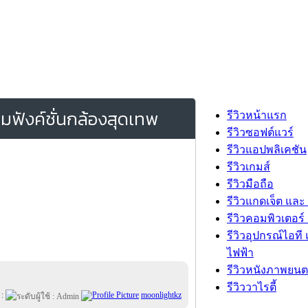
อมฟังค์ชั่นกล้องสุดเทพ
รีวิวหน้าแรก
รีวิวซอฟต์แวร์
รีวิวแอปพลิเคชัน
รีวิวเกมส์
รีวิวมือถือ
รีวิวแกดเจ็ต และ
รีวิวคอมพิวเตอร์ 
รีวิวอุปกรณ์ไอที 
ไฟฟ้า
รีวิวหนังภาพยนต
รีวิววาไรตี้
 :
moonlightkz