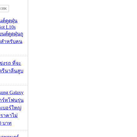
นต์ดูดฝุ่น
ot L10s
ยนต์ดูดฝุ่นถู
จบสำหรับคน
ข่งรถ ที่จะ
รีนาลีนสูบ
msung Galaxy
ร์ทโฟนรุ่น
คเบอร์ใหญ่
นราคาไม่
00 บาท