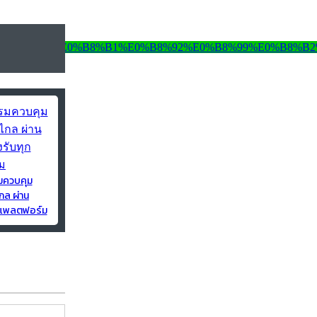
มควบคุม
กล ผ่าน
ุกแพลตฟอร์ม