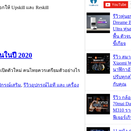
กให้ Upskill และ Reskill
รีวิวหุ่นย
Dreame B
Ultra หุ่น
พื้น ตัว
ขี้เกียจ
นในปี 2020
รีวิว สม
Xiaomi W
นาฬิกาอั
ะเปิดตัวใหม่ คนไทยควรเตรียมตัวอย่างไร
ปรับทุกส
กับคุณ
ุปกรณ์เสริม
,
รีวิวอุปกรณ์ไอที และ เครื่อง
รีวิว กล
70mai D
M310 รา
ฟีเจอร์เ
11 หนัง 