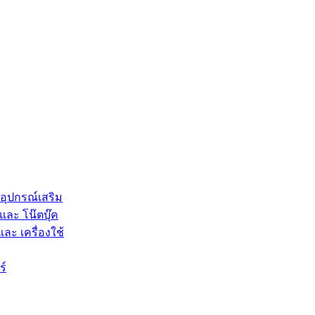
 อุปกรณ์เสริม
และ โน๊ตบุ๊ค
และ เครื่องใช้
ร์