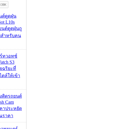
นต์ดูดฝุ่น
ot L10s
ยนต์ดูดฝุ่นถู
จบสำหรับคน
าร์ทวอทช์
atch S3
จฉริยะที่
ไตล์ให้เข้า
้องติดรถยนต์
ash Cam
คาประหยัด
กินราคา
ภาพยนตร์