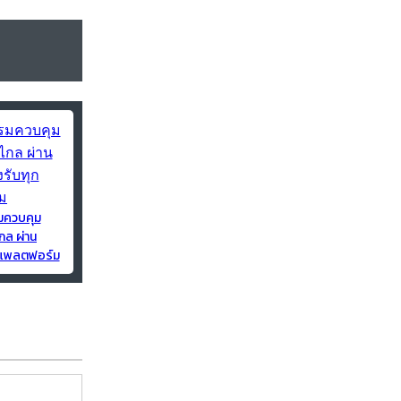
มควบคุม
กล ผ่าน
ุกแพลตฟอร์ม