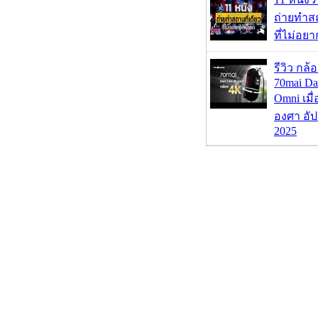
ถ่ายทำสถ
ที่ไม่อย
รีวิว กล
70mai D
Omni เมื
องศา อัป
2025