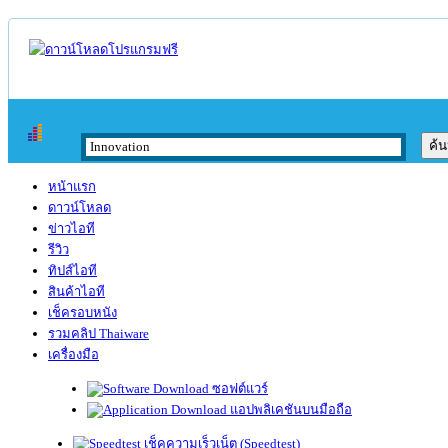
หน้าแรก
ดาวน์โหลด
ข่าวไอที
รีวิว
ทิปส์ไอที
สินค้าไอที
เช็ครอบหนัง
รวมคลิป Thaiware
เครื่องมือ
ซอฟต์แวร์
แอปพลิเคชันบนมือถือ
เช็คความเร็วเน็ต (Speedtest)