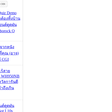
Quiz Demo
่อต้องทิ้งบ้าน
ยนต์ดูดฝุ่น
borock Q
้จากหนัง
 ที่คุณ (อาจ)
ช้ CGI
งไร้สาย
R WH950NB
งวัลการันตี
ำถึงเกิน
นต์ดูดฝุ่น
ot L10s