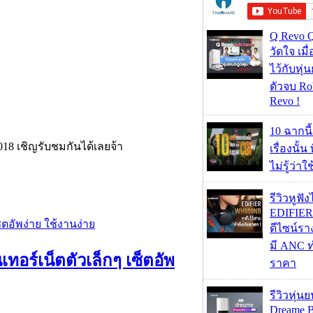
Q Revo 
วัดใจ เมื
ไว้กับหุ่น
ตัวจบ Ro
Revo !
10 ฉากนี
2018 เชิญรับชมกันได้เลยจ้า
เรื่องนั้น
ไม่รู้ว่าใ
รีวิวหูฟั
EDIFIE
ดีไซน์รา
มี ANC ท
เทอร์เน็ตตัวเล็กๆ เซ็ตอัพ
ราคา
รีวิวหุ่นย
Dreame B