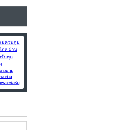
มควบคุม
กล ผ่าน
ุกแพลตฟอร์ม