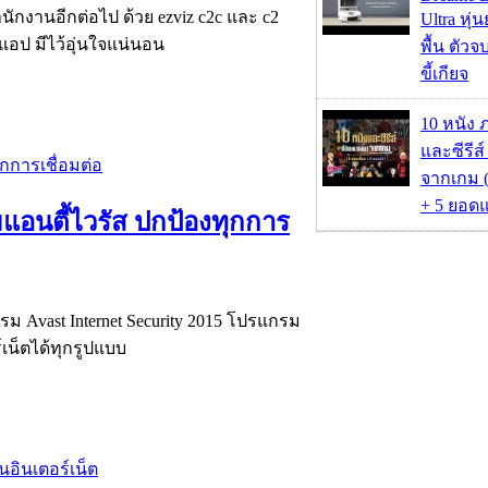
นักงานอีกต่อไป ด้วย ezviz c2c และ c2
Ultra หุ่น
านแอป มีไว้อุ่นใจแน่นอน
พื้น ตัว
ขี้เกียจ
10 หนัง 
และซีรีส์
จากเกม (
+ 5 ยอดแ
มแอนตี้ไวรัส ปกป้องทุกการ
รม Avast Internet Security 2015 โปรแกรม
เน็ตได้ทุกรูปแบบ