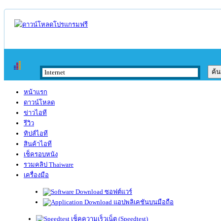
หน้าแรก
ดาวน์โหลด
ข่าวไอที
รีวิว
ทิปส์ไอที
สินค้าไอที
เช็ครอบหนัง
รวมคลิป Thaiware
เครื่องมือ
ซอฟต์แวร์
แอปพลิเคชันบนมือถือ
เช็คความเร็วเน็ต (Speedtest)