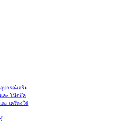
 อุปกรณ์เสริม
และ โน๊ตบุ๊ค
และ เครื่องใช้
ร์