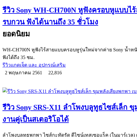
รีวิว Sony WH-CH700N หูฟังครอบหูแบบไร้
รบกวน ฟังได้นานถึง 35 ชั่วโมง
ยอดนิยม
WH-CH700N หูฟังไร้สายแบบครอบหูรุ่นใหม่จากค่าย Sony น้ำหนั
ฟังได้ถึง 35 ชม.
รีวิวแกดเจ็ต และ อุปกรณ์เสริม
2 พฤษภาคม 2561
22,816
รีวิว Sony SRS-X11 ลำโพงบลูทูธไซส์เล็ก ข
งานคู่เป็นสเตอริโอได้
ลำโพงบลูทูธพกพา ไซส์กะทัดรัด ดีไซน์เทสเซอแร็ค (ในมาร์เวล)