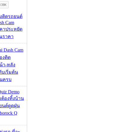
้องติดรถยนต์
ash Cam
คาประหยัด
กินราคา
mai Dash Cam
องติด
้า-หลัง
บเริ่มต้น
ชันครบ
Quiz Demo
่อต้องทิ้งบ้าน
ยนต์ดูดฝุ่น
borock Q
ข่งรถ ที่จะ