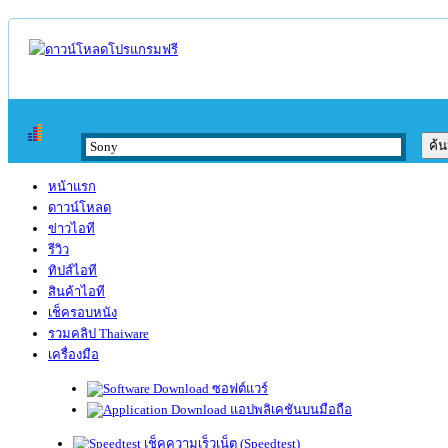
หน้าแรก
ดาวน์โหลด
ข่าวไอที
รีวิว
ทิปส์ไอที
สินค้าไอที
เช็ครอบหนัง
รวมคลิป Thaiware
เครื่องมือ
ซอฟต์แวร์
แอปพลิเคชันบนมือถือ
เช็คความเร็วเน็ต (Speedtest)