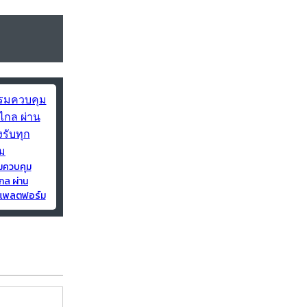
มควบคุม
กล ผ่าน
ุกแพลตฟอร์ม