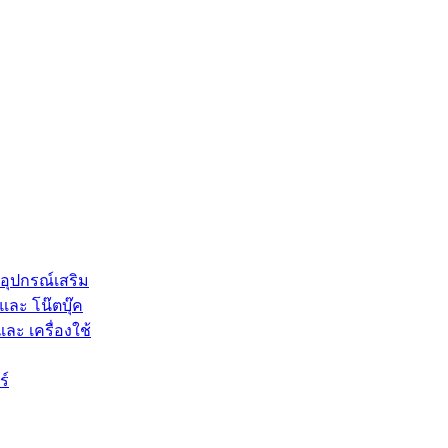
 อุปกรณ์เสริม
และ โน๊ตบุ๊ค
และ เครื่องใช้
ร์