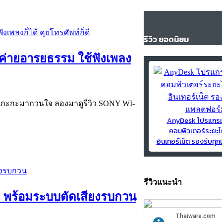
รีวิว ยอดนิยม
ากค่ายอารยธรรม ใช้ฟังเพลง
ูฟังเกะกะมากวนใจ ลองมาดูรีวิว SONY WI-
AnyDesk โปรแกร
คอมพิวเตอร์ระยะไ
อินเทอร์เน็ต รองรับท
รีวิวแนะนำ
ก พร้อมระบบตัดเสียงรบกวน