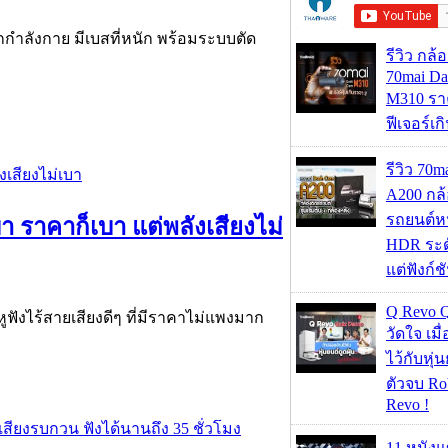
กำลังกาย มีเบสที่หนัก พร้อมระบบตัด
รีวิว กล
70mai D
M310 รา
ฟีเจอร์เ
รีวิว 70
A200 กล้
รถยนต์หน
า ราคาก็เบา แต่พลังเสียงไม่
HDR ระดั
แต่ฟังก์
Q Revo 
ฟังไร้สายเสียงดีๆ ที่มีราคาไม่แพงมาก
วัดใจ เมื
ไว้กับหุ่น
ตัวจบ Ro
Revo !
11 หนังแ