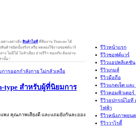
เฉพาะอย่างยิ่ง
สินค้าไอที
ที่ทีมงาน Thaiware ได้
รีวิวหน้าแรก
สินค้าชนิดนั้นจริงๆ หรือ ทดลองใช้งานซอฟต์แวร์
กลาง ไม่มีโม้ ไม่ลำเอียง อ่านรีวิว ของจริง ต้องอ่าน
รีวิวซอฟต์แวร์
ท่านั้น !
รีวิวแอปพลิเคชัน
รีวิวเกมส์
รีวิวมือถือ
รีวิวแกดเจ็ต และ
type สำหรับผู้ที่นิยมการ
รีวิวคอมพิวเตอร์ 
รีวิวอุปกรณ์ไอที 
ไฟฟ้า
ไม่แพง คุณภาพเสียงดี และแถมยังกันละออง
รีวิวหนังภาพยนต
รีวิววาไรตี้