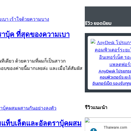
รีวิว ยอดนิยม
าบุ้ค ที่สุดของความเบา
ต้นทีเดียว ด้วยความที่ผมก็เป็นสาวก
ของค่ายนี้มากเลยล่ะ และเมื่อได้สัมผัส
AnyDesk โปรแกร
คอมพิวเตอร์ระยะไ
อินเทอร์เน็ต รองรับท
รีวิวแนะนำ
รมแท็บเล็ตและอัลตราบุ้คผสม