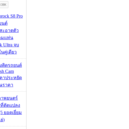
orock S8 Pro
นยนต์
สะอาดตัว
อมแท่น
 Ultra จบ
นคู่เดียว
้องติดรถยนต์
ash Cam
คาประหยัด
กินราคา
ภาพยนตร์
 ที่ดัดแปลง
5 ยอดเยี่ยม
ย่)