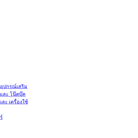
 อุปกรณ์เสริม
และ โน๊ตบุ๊ค
และ เครื่องใช้
ร์