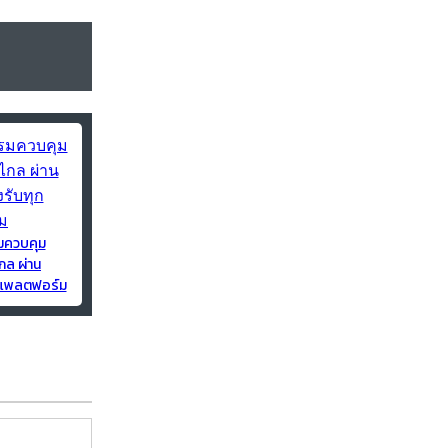
มควบคุม
กล ผ่าน
ุกแพลตฟอร์ม