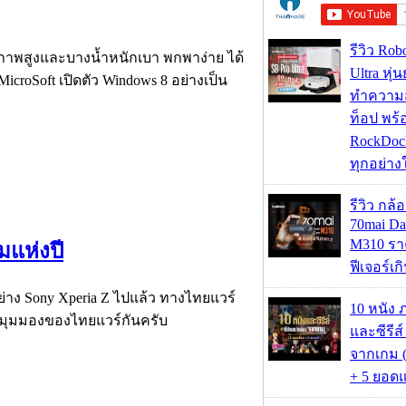
รีวิว Rob
ทธิภาพสูงและบางน้ำหนักเบา พกพาง่าย ได้
Ultra หุ่
icroSoft เปิดตัว Windows 8 อย่างเป็น
ทำความ
ท็อป พร้
RockDock
ทุกอย่างใ
รีวิว กล
70mai D
M310 รา
มแห่งปี
ฟีเจอร์เ
ย่าง Sony Xperia Z ไปแล้ว ทางไทยแวร์
10 หนัง 
ในมุมมองของไทยแวร์กันครับ
และซีรีส์
จากเกม (
+ 5 ยอดแ