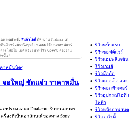
เฉพาะอย่างยิ่ง
สินค้าไอที
ที่ทีมงาน Thaiware ได้
รีวิวหน้าแรก
สินค้าชนิดนั้นจริงๆ หรือ ทดลองใช้งานซอฟต์แวร์
กลาง ไม่มีโม้ ไม่ลำเอียง อ่านรีวิว ของจริง ต้องอ่าน
รีวิวซอฟต์แวร์
ท่านั้น !
รีวิวแอปพลิเคชัน
รีวิวเกมส์
รีวิวมือถือ
รีวิวแกดเจ็ต และ
 จอใหญ่ ชัดแจ๋ว ราคาหมื่น
รีวิวคอมพิวเตอร์ 
รีวิวอุปกรณ์ไอที 
ไฟฟ้า
ว หน่วยประมวลผล Dual-core รันบนแอนดร
รีวิวหนังภาพยนต
ัวเครื่องที่เป้นเอกลักษณ์ของทาง Sony
รีวิววาไรตี้