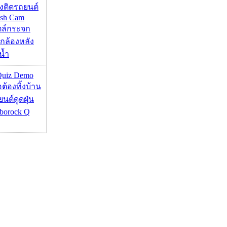
้องติดรถยนต์
ash Cam
ตล์กระจก
กล้องหลัง
น้ำ
Quiz Demo
่อต้องทิ้งบ้าน
ยนต์ดูดฝุ่น
borock Q