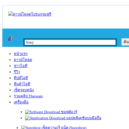
หน้าแรก
ดาวน์โหลด
ข่าวไอที
รีวิว
ทิปส์ไอที
สินค้าไอที
เช็ครอบหนัง
รวมคลิป Thaiware
เครื่องมือ
ซอฟต์แวร์
แอปพลิเคชันบนมือถือ
เช็คความเร็วเน็ต (Speedtest)