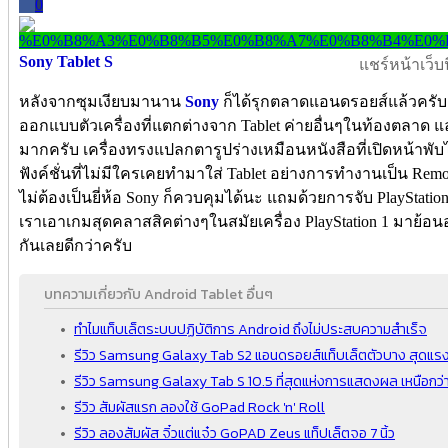
0
Sony Tablet S
แชร์หน้าเว็บนี
หลังจากซุมเงียบมานาน
Sony
ก็ได้รุกตลาดแอนดรอยส์แล้วครับ 
ออกแบบตัวเครื่องที่แตกต่างจาก Tablet ค่ายอื่นๆในท้องตลาด 
มากครับ เครื่องทรงแปลกตารูปร่างเหมือนหนังสือที่เปิดหน้าพับไว
ฟังค์ชั่นที่ไม่มีใครเคยทำมาใส่ Tablet อย่างการทำงานเป็น Remote
ไม่ต้องเป็นยี่ห้อ Sony ก็ควบคุมได้นะ แถมด้วยการจับ PlayStation C
เราเอาเกมสุดคลาสสิคต่างๆในสมัยเครื่อง PlayStation 1 มาย้อนอด
กันเลยดีกว่าครับ
บทความเกี่ยวกับ Android Tablet อื่นๆ
ทำไมแท็บเล็ตระบบปฏิบัติการ Android ถึงไม่ประสบความสำเร็จ
รีวิว Samsung Galaxy Tab S2 แอนดรอยส์แท็บเล็ตตัวบาง สุดแร
รีวิว Samsung Galaxy Tab S 10.5 ที่สุดแห่งการแสดงผล เหนือกว
รีวิว สัมผัสแรก ลองใช้ GoPad Rock 'n' Roll
รีวิว ลองสัมผัส จิ๋วแต่แจ๋ว GoPAD Zeus แท็ปเล็ตจอ 7 นิ้ว