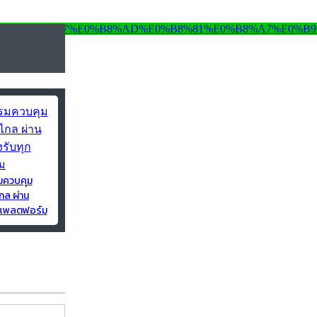
มควบคุม
กล ผ่าน
ุกแพลตฟอร์ม