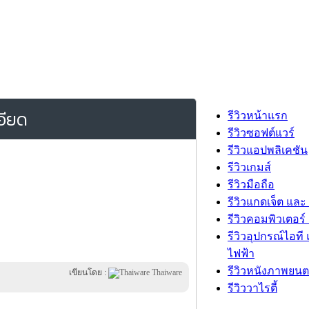
อียด
รีวิวหน้าแรก
รีวิวซอฟต์แวร์
รีวิวแอปพลิเคชัน
รีวิวเกมส์
รีวิวมือถือ
รีวิวแกดเจ็ต และ
รีวิวคอมพิวเตอร์ 
รีวิวอุปกรณ์ไอที 
ไฟฟ้า
รีวิวหนังภาพยนต
เขียนโดย :
Thaiware
รีวิววาไรตี้