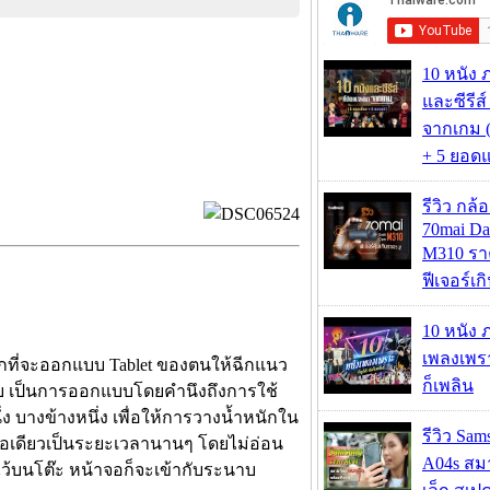
10 หนัง 
และซีรีส์
จากเกม (
+ 5 ยอดแ
รีวิว กล
70mai D
M310 รา
ฟีเจอร์เ
10 หนัง 
เพลงเพราะ
อกที่จะออกแบบ Tablet ของตนให้ฉีกแนว
ก็เพลิน
รับ เป็นการออกแบบโดยคำนึงถึงการใช้
่ง บางข้างหนึ่ง เพื่อให้การวางน้ำหนักใน
รีวิว Sa
้มือเดียวเป็นระยะเวลานานๆ โดยไม่อ่อน
A04s สมา
งไว้บนโต๊ะ หน้าจอก็จะเข้ากับระนาบ