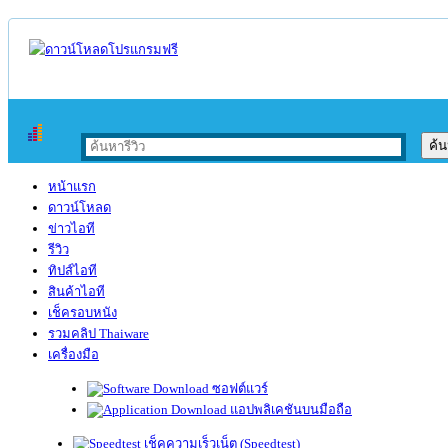
หน้าแรก
ดาวน์โหลด
ข่าวไอที
รีวิว
ทิปส์ไอที
สินค้าไอที
เช็ครอบหนัง
รวมคลิป Thaiware
เครื่องมือ
ซอฟต์แวร์
แอปพลิเคชันบนมือถือ
เช็คความเร็วเน็ต (Speedtest)