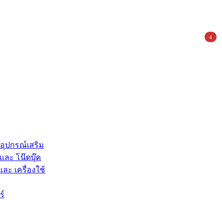
4
 อุปกรณ์เสริม
และ โน๊ตบุ๊ค
และ เครื่องใช้
ร์