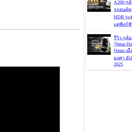
A200 กล้
รถยนต์หน
HDR ระดั
แต่ฟังก์
รีวิว กล
70mai D
Omni เมื
องศา อัป
2025