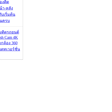
องติด
้า-หลัง
บเริ่มต้น
ชันครบ
้องติดรถยนต์
ash Cam 4K
่อกล้อง 360
เดทเวอร์ชั่น