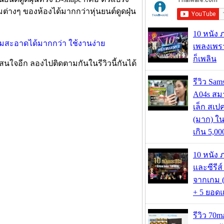
มต่างๆ ของห้องได้มากกว่าหุ่นยนต์ดูดฝุ่น
10 หนัง 
เพลงเพราะ
ก็เพลิน
าสนใจอีก ลองไปติดตามกันในรีวิวนี้กันได้
รีวิว Sa
A04s สมา
เล็ก สเป
(มาก) ใ
เกิน 5,0
10 หนัง 
และซีรีส์
จากเกม (
+ 5 ยอดแ
รีวิว 70