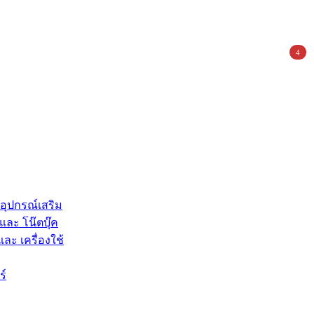
4
 อุปกรณ์เสริม
และ โน๊ตบุ๊ค
และ เครื่องใช้
ร์