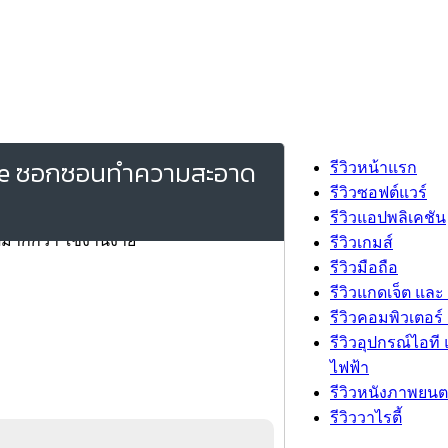
hape ซอกซอนทำความสะอาด
รีวิวหน้าแรก
รีวิวซอฟต์แวร์
รีวิวแอปพลิเคชัน
รีวิวเกมส์
รีวิวมือถือ
รีวิวแกดเจ็ต และ
รีวิวคอมพิวเตอร์ 
รีวิวอุปกรณ์ไอที 
ไฟฟ้า
รีวิวหนังภาพยนต
รีวิววาไรตี้