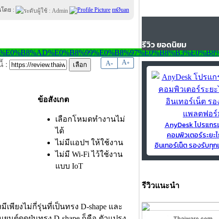
นโดย :
mØuan
รีวิว ยอดนิยม
-
A
A
+
้ :
ข้อสังเกต
เลือกโหมดทำงานไม่
AnyDesk โปรแกร
ได้
คอมพิวเตอร์ระยะไ
ไม่มีแอปฯ ให้ใช้งาน
อินเทอร์เน็ต รองรับท
ไม่มี Wi-Fi ไว้ใช้งาน
แบบ IoT
รีวิวแนะนำ
เพียงไม่กี่รุ่นที่เป็นทรง D-shape และ
ุ่นยนต์ดูดฝุ่นทรง D-shape ก็คือ ตัวแปรง