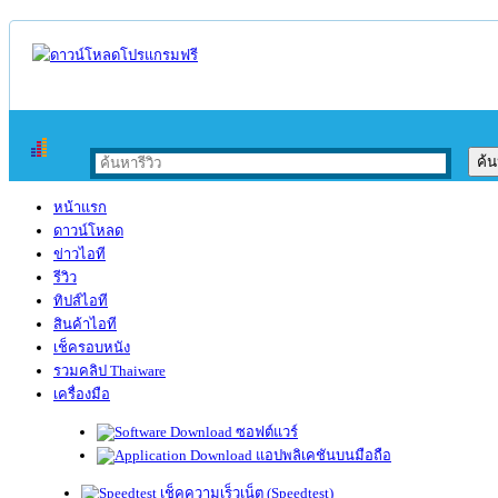
หน้าแรก
ดาวน์โหลด
ข่าวไอที
รีวิว
ทิปส์ไอที
สินค้าไอที
เช็ครอบหนัง
รวมคลิป Thaiware
เครื่องมือ
ซอฟต์แวร์
แอปพลิเคชันบนมือถือ
เช็คความเร็วเน็ต (Speedtest)