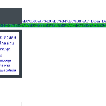
มควบคุม
กล ผ่าน
ุกแพลตฟอร์ม