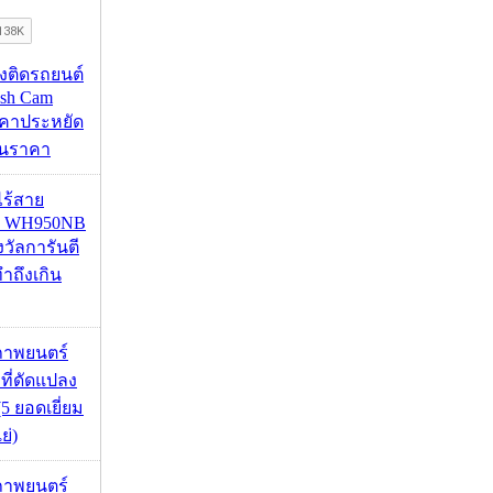
้องติดรถยนต์
ash Cam
คาประหยัด
กินราคา
งไร้สาย
R WH950NB
งวัลการันตี
ำถึงเกิน
ภาพยนตร์
 ที่ดัดแปลง
5 ยอดเยี่ยม
ย่)
ภาพยนตร์