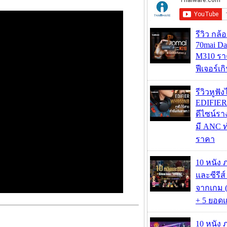
รีวิว กล
70mai D
M310 รา
ฟีเจอร์เ
รีวิวหูฟั
EDIFIE
ดีไซน์รา
มี ANC ท
ราคา
10 หนัง 
และซีรีส์
จากเกม (
+ 5 ยอดแ
10 หนัง 