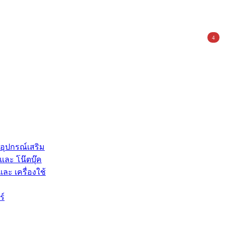
4
 อุปกรณ์เสริม
และ โน๊ตบุ๊ค
และ เครื่องใช้
ร์