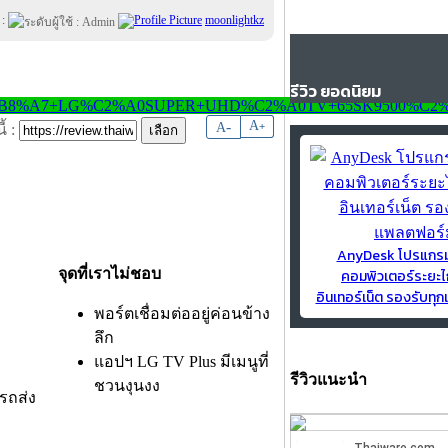
 :
moonlightkz
รีวิว ยอดนิยม
-
A
A
+
้ :
AnyDesk โปรแกร
จุดที่เราไม่ชอบ
คอมพิวเตอร์ระยะไ
อินเทอร์เน็ต รองรับท
พอร์ตเชื่อมต่ออยู่ค่อนข้าง
ลึก
แอปฯ LG TV Plus มีเมนูที่
รีวิวแนะนำ
ชวนงุนงง
รถส่ง