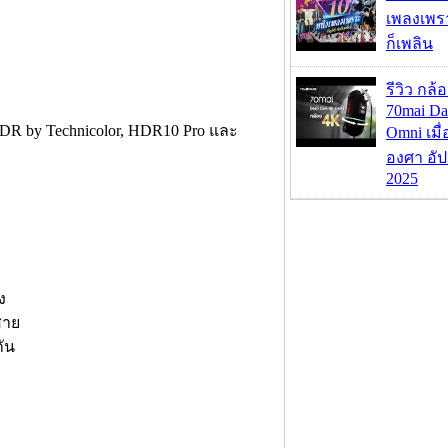
เพลงเพราะ
ก็เพลิน
รีวิว กล
70mai D
DR by Technicolor, HDR10 Pro และ
Omni เมื
องศา อัป
2025
ง
สาย
ัน