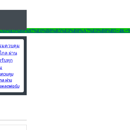
มควบคุม
กล ผ่าน
ุกแพลตฟอร์ม