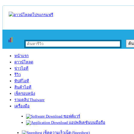
หน้าแรก
ดาวน์โหลด
ข่าวไอที
รีวิว
ทิปส์ไอที
สินค้าไอที
เช็ครอบหนัง
รวมคลิป Thaiware
เครื่องมือ
ซอฟต์แวร์
แอปพลิเคชันบนมือถือ
เช็คความเร็วเน็ต (Speedtest)