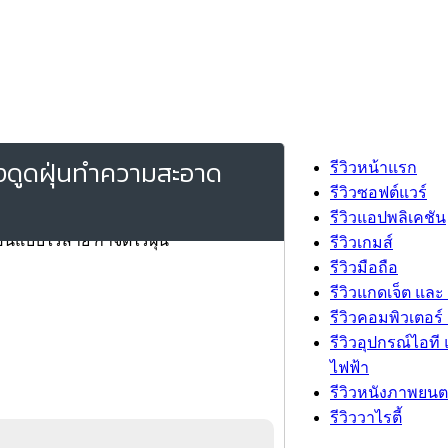
องดูดฝุ่นทำความสะอาด
รีวิวหน้าแรก
รีวิวซอฟต์แวร์
รีวิวแอปพลิเคชัน
รีวิวเกมส์
รีวิวมือถือ
รีวิวแกดเจ็ต และ
รีวิวคอมพิวเตอร์ 
รีวิวอุปกรณ์ไอที 
ไฟฟ้า
รีวิวหนังภาพยนต
รีวิววาไรตี้