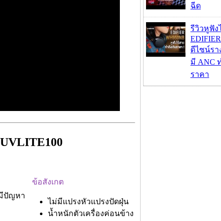
ฉีด
รีวิวหูฟั
EDIFIE
ดีไซน์รา
มี ANC ท
ราคา
t UVLITE100
ข้อสังเกต
มีปัญหา
ไม่มีแปรงหัวแปรงปัดฝุ่น
น้ำหนักตัวเครื่องค่อนข้าง