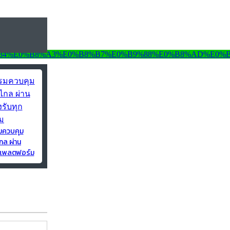
มควบคุม
กล ผ่าน
ุกแพลตฟอร์ม