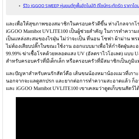
รีวิว iGGOO SWEEP หุ่นยนต์ถูพื้นอัตโนมัติ ดีไซน์กระทัดรัด ราคาโด
และเพื่อให้สุขภาพของสมาชิกในครอบครัวดีขึ้น ห่างไกลจากโรคภ
iGGOO Mamibot UVLITE100 เป็นผู้ช่วยสำคัญ ในการทำความสะอาด
เป็นแหล่งสะสมของไรฝุ่น ไม่ว่าจะเป็น ที่นอน โซฟา ผ้าม่าน 
ไม่ต้องเสียบปลั๊กในขณะใช้งาน ออกแบบมาเพื่อให้กำจัดฝุ่นละออ
99.99% ฆ่าเชื้อโรคด้วยหลอดแสง UV (อัลตราไวโอเลต) แบบ U-Ty
สำหรับครอบครัวที่มีเด็กเล็ก หรือครอบครัวที่มีสมาชิกเป็นภูมิแพ
และปัญหาสำหรับคนรักสัตว์คือ เส้นขนน้องหมาน้องแมวที่เกาะ
นอกจากจะแลดูสกปรก และยากต่อการทำความสะอาดแล้ว ก็อาจ
และ iGGOO Mamibot UVLITE100 เขาเคลมว่าดูดเก็บขนสัตว์ได้