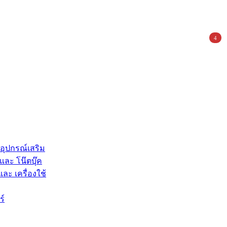
4
 อุปกรณ์เสริม
และ โน๊ตบุ๊ค
และ เครื่องใช้
ร์