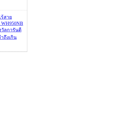
งไร้สาย
R WH950NB
งวัลการันตี
ำถึงเกิน