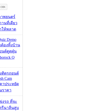
ภาพยนตร์
านที่เดียว
ากให้พลาด
Quiz Demo
่อต้องทิ้งบ้าน
ยนต์ดูดฝุ่น
borock Q
้องติดรถยนต์
ash Cam
คาประหยัด
กินราคา
ข่งรถ ที่จะ
รีนาลีนสูบ