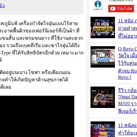
นใจ
11 หนัง 
ูมิแพ้ เครื่องกำจัดไรฝุ่นแบบไร้สาย
ถ่ายทำสถ
พื้นผิวของเฟอร์นิเจอร์ที่เป็นผ้า ที่
ที่ไม่อย
พรมขนสั้น และพรมขนยาว ที่ใช้งานสะดวก
ง รวมถึงแบคทีเรีย และฆ่าไรฝุ่นได้ถึง
Q Revo 
pe ที่ได้รับสิทธิบัตรอีกด้วย เหมาะมาก
วัดใจ เมื
้
ไว้กับหุ่น
ตัวจบ Ro
ติดอยู่บนเบาะโซฟา หรือเตียงนอน
Revo !
ทำให้เกิดปัญหาด้านสุขภาพได้
ดีเลย
รีวิว กล
70mai D
M310 รา
ฟีเจอร์เ
11 หนังแ
ทำให้อะด