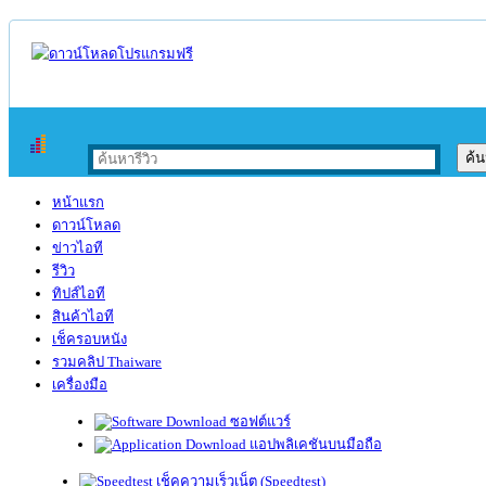
หน้าแรก
ดาวน์โหลด
ข่าวไอที
รีวิว
ทิปส์ไอที
สินค้าไอที
เช็ครอบหนัง
รวมคลิป Thaiware
เครื่องมือ
ซอฟต์แวร์
แอปพลิเคชันบนมือถือ
เช็คความเร็วเน็ต (Speedtest)