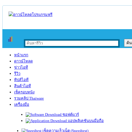
หน้าแรก
ดาวน์โหลด
ข่าวไอที
รีวิว
ทิปส์ไอที
สินค้าไอที
เช็ครอบหนัง
รวมคลิป Thaiware
เครื่องมือ
ซอฟต์แวร์
แอปพลิเคชันบนมือถือ
เช็คความเร็วเน็ต (Speedtest)