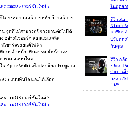
ในอุตสา
างวิดีโอจะลอยบนหน้าจอหลัก ย้ายหน้าจอ
รีวิว สม
Xiaomi W
น จุดที่ไม่สามารถขี่จักรยานต่อไปได้
นาฬิกาอั
ือง อย่างนิวยอร์ก ลอสแอนเจลิส
ปรับทุกส
สถานีชาร์จรถยนต์ไฟฟ้า
กับคุณ
เพิ่มมาส์กหน้า เพิ่มอารมณ์หน้าแดง
ัติการแปลแบบใหม่
รีวิว กล
70mai D
น Apple Wallet เพื่อปลดล็อกประตูผ่าน
Omni เมื
องศา อัป
 iOS แบบทันใจ และได้เลือก
2025