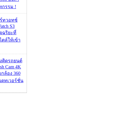
หกรรม !
าร์ทวอทช์
atch S3
จฉริยะที่
ไตล์ให้เข้า
้องติดรถยนต์
ash Cam 4K
่อกล้อง 360
เดทเวอร์ชั่น