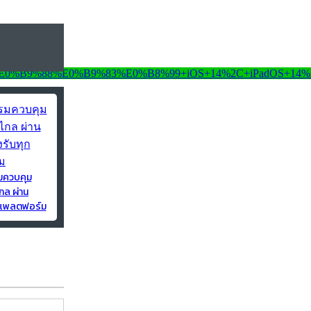
มควบคุม
กล ผ่าน
ุกแพลตฟอร์ม