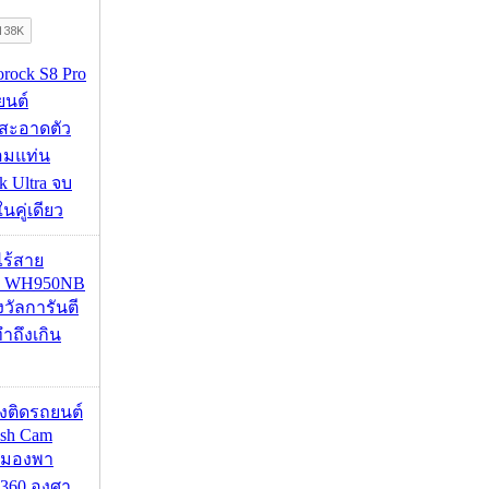
orock S8 Pro
นยนต์
สะอาดตัว
อมแท่น
 Ultra จบ
นคู่เดียว
งไร้สาย
R WH950NB
งวัลการันตี
ำถึงเกิน
้องติดรถยนต์
ash Cam
มมองพา
360 องศา