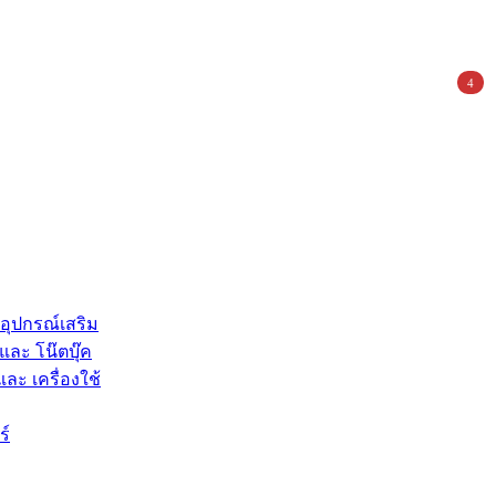
4
 อุปกรณ์เสริม
และ โน๊ตบุ๊ค
และ เครื่องใช้
ร์