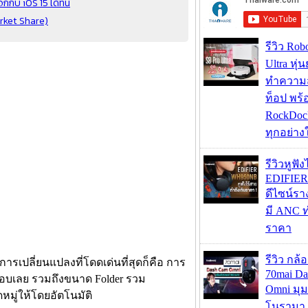
กกับ iOS 15 ได้ที่นี่
arket Share)
รีวิว Rob
Ultra หุ่
ทำความ
ท็อป พร้
RockDock
ทุกอย่างใ
รีวิวหูฟั
EDIFIE
ดีไซน์รา
มี ANC ท
ราคา
รีวิว กล
รเปลี่ยนแปลงที่โดดเด่นที่สุดก็คือ การ
70mai D
บเลย รวมถึงขนาด Folder รวม
Omni มุ
หมู่ให้โดยอัตโนมัติ
โนรามา 