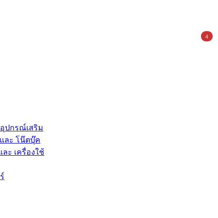
4
 อุปกรณ์เสริม
และ โน๊ตบุ๊ค
และ เครื่องใช้
ร์