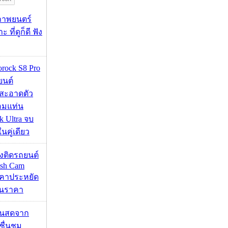
ภาพยนตร์
 ที่ดูก็ดี ฟัง
orock S8 Pro
นยนต์
สะอาดตัว
อมแท่น
 Ultra จบ
นคู่เดียว
้องติดรถยนต์
ash Cam
คาประหยัด
กินราคา
้นสดจาก
าชื่นชม