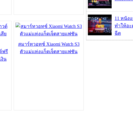
11 หนังแ
ทำให้อะด
ฉีด
สมาร์ทวอทช์ Xiaomi Watch S3
์ฟรี
ตัวแม่แห่งแก็ดเจ็ตสายแฟชัน
เงิน