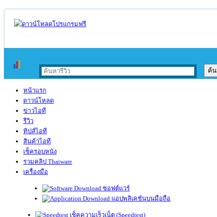
หน้าแรก
ดาวน์โหลด
ข่าวไอที
รีวิว
ทิปส์ไอที
สินค้าไอที
เช็ครอบหนัง
รวมคลิป Thaiware
เครื่องมือ
ซอฟต์แวร์
แอปพลิเคชันบนมือถือ
เช็คความเร็วเน็ต (Speedtest)