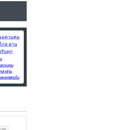
มควบคุม
กล ผ่าน
ุกแพลตฟอร์ม