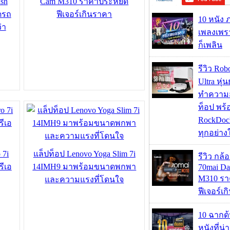
sh
Cam M310 ราคาประหยัด
ดรถ
ฟีเจอร์เกินราคา
10 หนัง 
่า
เพลงเพราะ
ก็เพลิน
รีวิว Rob
Ultra หุ่
ทำความ
ท็อป พร้
RockDock
ทุกอย่างใ
 7i
แล็ปท็อป Lenovo Yoga Slim 7i
รีวิว กล
รีเอ
14IMH9 มาพร้อมขนาดพกพา
70mai D
M310 รา
และความแรงที่โดนใจ
ฟีเจอร์เ
10 ฉากด
หนังที่น่