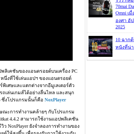
รีวิว กล
70mai D
Omni เมื
องศา อัป
2025
10 ฉากด
หนังที่น่
พลิเคชันของแอนดรอยด์บนเครื่อง PC
หนึ่งที่ใช้เล่นแอปฯ ของแอนดรอยด์
อร์พิเศษและแตกต่างจากอีมูเลเตอร์ตัว
ถเล่นเกมส์ได้อย่างลื่นไหล และสนุก
) ซึ่งโปรแกรมนั้นก็คือ
NoxPlayer
มีลักษณะการทำงานคล้ายๆ กับโปรแกรม
tkat 4.4.2 สามารถใช้งานแอปพลิเคชัน
ีวิว NoxPlayer ยังจำลองการทำงานของ
์ให้สูงขึ้น เพื่อรองรับการใช้งานกับ