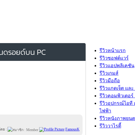
แอนดรอยด์บน PC
รีวิวหน้าแรก
รีวิวซอฟต์แวร์
รีวิวแอปพลิเคชัน
รีวิวเกมส์
รีวิวมือถือ
รีวิวแกดเจ็ต และ
รีวิวคอมพิวเตอร์ 
รีวิวอุปกรณ์ไอที 
ไฟฟ้า
รีวิวหนังภาพยนต
รีวิววาไรตี้
โดย :
FamousK