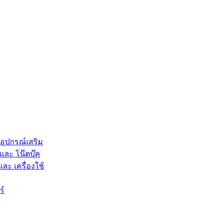
 อุปกรณ์เสริม
และ โน๊ตบุ๊ค
และ เครื่องใช้
ร์