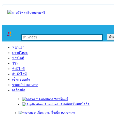
หน้าแรก
ดาวน์โหลด
ข่าวไอที
รีวิว
ทิปส์ไอที
สินค้าไอที
เช็ครอบหนัง
รวมคลิป Thaiware
เครื่องมือ
ซอฟต์แวร์
แอปพลิเคชันบนมือถือ
เช็คความเร็วเน็ต (Speedtest)