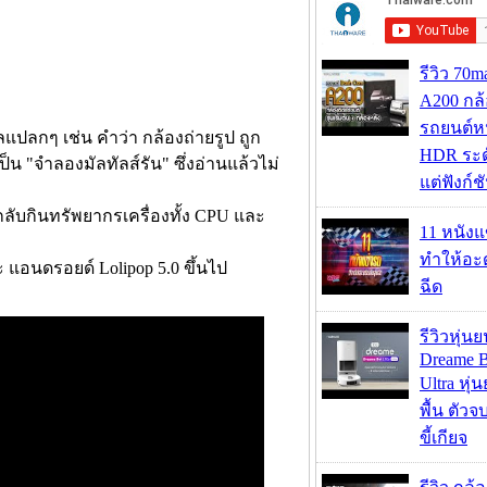
รีวิว 70
A200 กล้
รถยนต์หน
ลกๆ เช่น คำว่า กล้องถ่ายรูป ถูก
HDR ระดั
็น "จำลองมัลทัลส์รัน" ซึ่งอ่านแล้วไม่
แต่ฟังก์
ับกินทรัพยากรเครื่องทั้ง CPU และ
11 หนังแ
ทำให้อะด
แอนดรอยด์ Lolipop 5.0 ขึ้นไป
ฉีด
รีวิวหุ่นย
Dreame B
Ultra หุ่น
พื้น ตัว
ขี้เกียจ