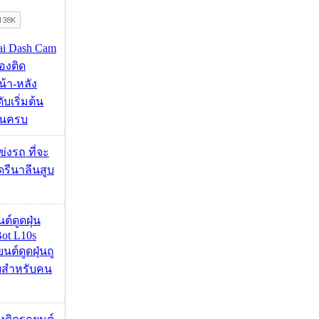
mai Dash Cam
องติด
้า-หลัง
บเริ่มต้น
ชันครบ
ข่งรถ ที่จะ
รีนาลีนสูบ
นต์ดูดฝุ่น
ot L10s
ยนต์ดูดฝุ่นถู
จบสำหรับคน