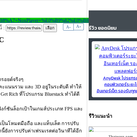
-
A
รีวิว ยอดนิยม
A
+
้ :
PC
AnyDesk โปรแกร
รอยด์จริงๆ
คอมพิวเตอร์ระยะไ
ะแนนรวม และ 3D อยู่ในระดับดี ทำให้
อินเทอร์เน็ต รองรับท
Get Rich ที่โปรแกรม Bluestack ทำได้ดี
ฟังก์ชันล็อกเป้าในเกมส์ประเภท FPS และ
รีวิวแนะนำ
ป็นโหมดมือถือ และแท็บเล็ต การปรับ
้ยังการปรับค่าเฟรมเรตต่อวินาทีได้อีก