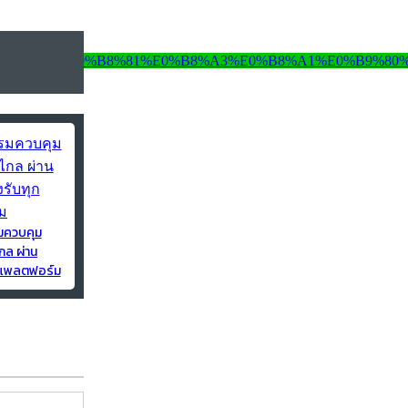
มควบคุม
กล ผ่าน
ุกแพลตฟอร์ม