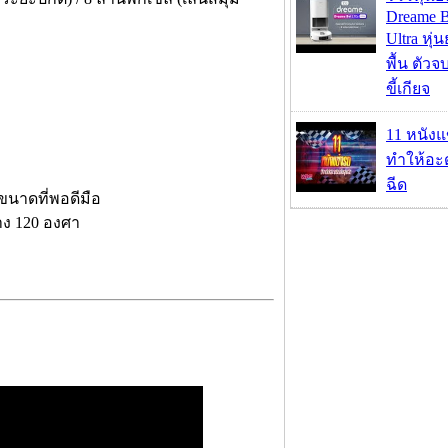
Dreame B
Ultra หุ่น
พื้น ตัว
ขี้เกียจ
11 หนังแ
ทำให้อะด
ฉีด
ีขนาดที่พอดีมือ
าง 120 องศา