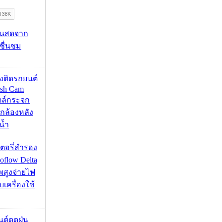
้นสดจาก
าชื่นชม
้องติดรถยนต์
ash Cam
ตล์กระจก
กล้องหลัง
น้ำ
เตอรี่สำรอง
flow Delta
พสูงจ่ายไฟ
บเครื่องใช้
นต์ดูดฝุ่น