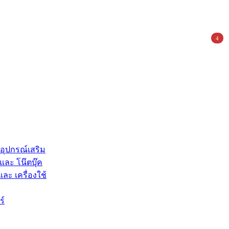
4
 อุปกรณ์เสริม
และ โน๊ตบุ๊ค
และ เครื่องใช้
ร์