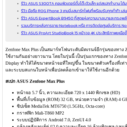
รีวิว ASUS S300TA คอมพิวเตอร์ตั้งโต๊ะตัวเล็ก แต่สเปกทำงาน ได
รีวิว มือถือ ROG Phone 3 เกมมิ่งสมาร์ทโฟนที่พร้อมรับทุกคำท้า เล่น
รีวิว ASUS ExpertBook B9450 ที่สุดแห่งความบางเบาและทรงพล
รวมบริการหลังการขาย Notebook หรือ การติดต่อศูนย์บริการ N
รีวิว ASUS ProArt StudioBook 15 หน้าจอ 4K ประสิทธิภาพเหนือชั้น
Zenfone Max Plus เป็นสมาร์ทโฟนระดับมิดเรนจ์อีกรุ่นของทาง Ze
ใช้งานกันอย่างยาวนาน โดยในรุ่นนี้ เป็นรุ่นแรกของทาง Zenfone
Display ทำให้ได้ขนาดหน้าจอที่ใหญ่ขึ้น ในขนาดตัวเครื่องที่เท่า
และระบบสแกนใบหน้าเพื่อปลดล็อกเข้ามาให้ใช้งานอีกด้วย
สเปก ASUS Zenfone Max Plus
หน้าจอ 5.7 นิ้ว, ความละเอียด 720 x 1440 พิกเซล (HD)
พื้นที่เก็บข้อมูล (ROM) 32 GB, หน่วยความจำ (RAM) 4 G
ชิปเซ็ต MediaTek MT6750 (1.5GHz, Octa-core)
กราฟฟิก Mali-T860 MP2
ระบบปฏิบัติการ Android 7.0, ZenUI 4.0
กล้องหลังเลนส์คู่ f/2.0 ความละเอียด 16 ล้านพิกเซล (เลนส