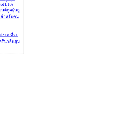
ot L10s
ยนต์ดูดฝุ่นถู
จบสำหรับคน
ข่งรถ ที่จะ
รีนาลีนสูบ