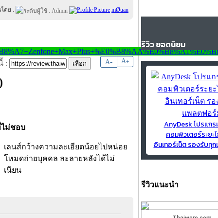
นโดย :
mØuan
รีวิว ยอดนิยม
-
A
A
+
้ :
)
AnyDesk โปรแกร
ี่ไม่ชอบ
คอมพิวเตอร์ระยะไ
อินเทอร์เน็ต รองรับท
เลนส์กว้างความละเอียดน้อยไปหน่อย
โหมดถ่ายบุคคล ละลายหลังได้ไม่
เนียน
รีวิวแนะนำ