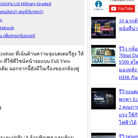
้มาตรฐาน US Military Graded
เกมมันกว่า สนุกได้มากกว่า
ัง
10 ฉากด
otebook
หนังที่น่
 เพื่อสายครีเอเตอร์
รีวิว กล
nfone ที่เน้นด้านความจุแบตเตอรี่สูง ให้
70mai D
 ที่ใช้ดีไซน์หน้าจอแบบ Full View
S500 สไ
เดิม นอกจากนี้ยังมีในเรื่องของกล้องคู่
มองหลัง 
HDR กัน
รีวิวแบต
พกพา Eco
2 คุณภา
B
แรง ใช้กั
ไฟฟ้าได้
รีวิวหุ่นย
์ระยะปกติ) / 8 ล้านพิกเซล (เลนส์มุม