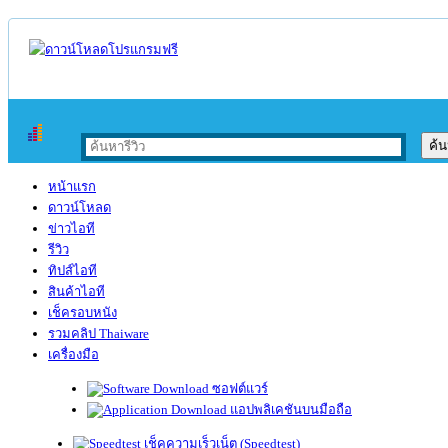
หน้าแรก
ดาวน์โหลด
ข่าวไอที
รีวิว
ทิปส์ไอที
สินค้าไอที
เช็ครอบหนัง
รวมคลิป Thaiware
เครื่องมือ
ซอฟต์แวร์
แอปพลิเคชันบนมือถือ
เช็คความเร็วเน็ต (Speedtest)