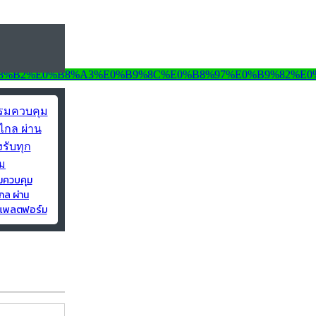
มควบคุม
กล ผ่าน
ุกแพลตฟอร์ม