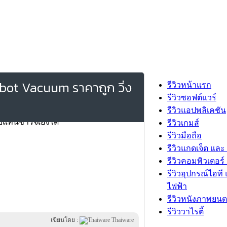
obot Vacuum ราคาถูก วิ่ง
รีวิวหน้าแรก
รีวิวซอฟต์แวร์
รีวิวแอปพลิเคชัน
รีวิวเกมส์
รีวิวมือถือ
รีวิวแกดเจ็ต และ
รีวิวคอมพิวเตอร์ 
รีวิวอุปกรณ์ไอที 
ไฟฟ้า
รีวิวหนังภาพยนต
รีวิววาไรตี้
เขียนโดย :
Thaiware