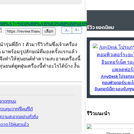
รีวิว ยอดนิยม
-
A
A
+
้ :
พี่อีก 1 ตัวมารีวิวกันซึ่งเจ้าเครื่อง
 มาพร้อมรูปลักษณ์ที่มองครั้งแรกแล้ว
ิติ จึงทำให้หุ่นยนต์ทำความสะอาดเครื่องนี้
นยนต์ดูดฝุ่นเครื่องนี้ทำอะไรได้บ้าง งั้น
AnyDesk โปรแกร
คอมพิวเตอร์ระยะไ
อินเทอร์เน็ต รองรับท
ะอาดทุกมุม
ควบคุมจากที่ไหนก็ได้
รีวิวแนะนำ
ความสะอาดอย่างทั่วถึง
ดจด ไร้ฝุ่นกวนใจ