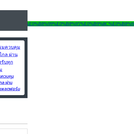
มควบคุม
กล ผ่าน
ุกแพลตฟอร์ม