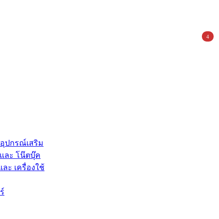
4
 อุปกรณ์เสริม
และ โน๊ตบุ๊ค
และ เครื่องใช้
ร์