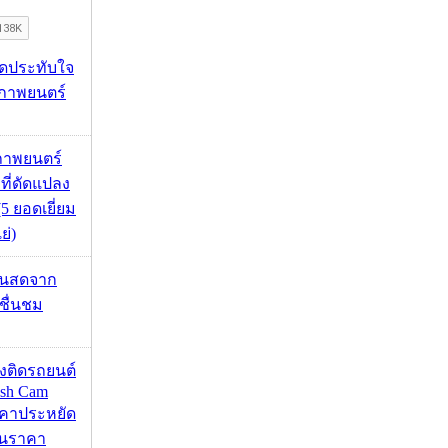
ุดประทับใจ
ภาพยนตร์
ภาพยนตร์
 ที่ดัดแปลง
5 ยอดเยี่ยม
ย่)
้นสดจาก
าชื่นชม
้องติดรถยนต์
ash Cam
คาประหยัด
กินราคา