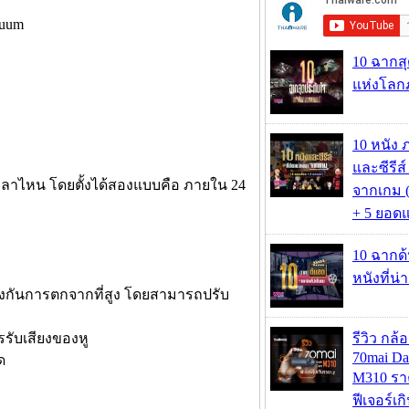
10 ฉากส
แห่งโลก
10 หนัง 
และซีรีส์
วลาไหน โดยตั้งได้สองแบบคือ ภายใน 24
จากเกม (
+ 5 ยอดแ
10 ฉากด
หนังที่น่
ป้องกันการตกจากที่สูง โดยสามารถปรับ
รรับเสียงของหู
รีวิว กล
70mai D
ด
M310 รา
ฟีเจอร์เ