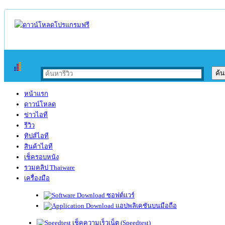
หน้าแรก
ดาวน์โหลด
ข่าวไอที
รีวิว
ทิปส์ไอที
สินค้าไอที
เช็ครอบหนัง
รวมคลิป Thaiware
เครื่องมือ
ซอฟต์แวร์
แอปพลิเคชันบนมือถือ
เช็คความเร็วเน็ต (Speedtest)