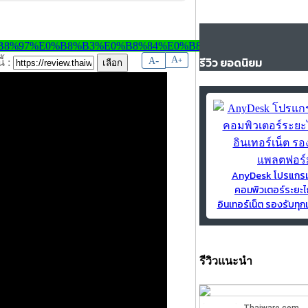
-
A
รีวิว ยอดนิยม
A
+
้ :
AnyDesk โปรแกร
คอมพิวเตอร์ระยะไ
อินเทอร์เน็ต รองรับท
รีวิวแนะนำ