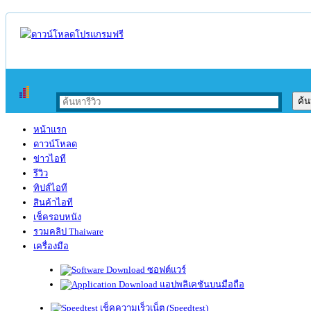
หน้าแรก
ดาวน์โหลด
ข่าวไอที
รีวิว
ทิปส์ไอที
สินค้าไอที
เช็ครอบหนัง
รวมคลิป Thaiware
เครื่องมือ
ซอฟต์แวร์
แอปพลิเคชันบนมือถือ
เช็คความเร็วเน็ต (Speedtest)