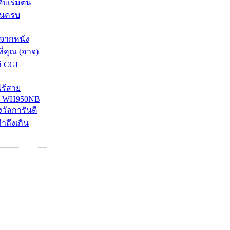
บเริ่มต้น
ชันครบ
้จากหนัง
 ที่คุณ (อาจ)
ช้ CGI
งไร้สาย
R WH950NB
งวัลการันตี
ำถึงเกิน