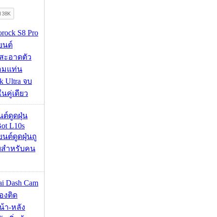
orock S8 Pro
นยนต์
สะอาดตัว
อมแท่น
 Ultra จบ
นคู่เดียว
นต์ดูดฝุ่น
ot L10s
ยนต์ดูดฝุ่นถู
จบสำหรับคน
mai Dash Cam
องติด
้า-หลัง