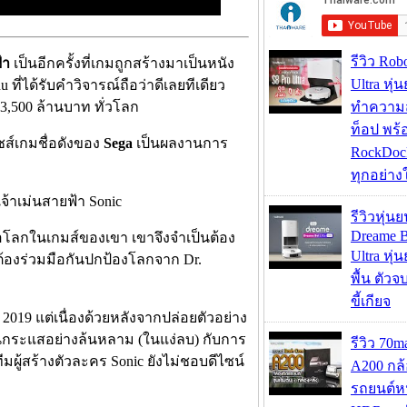
รีวิว Rob
้า
เป็นอีกครั้งที่เกมถูกสร้างมาเป็นหนัง
Ultra หุ่
 ที่ได้รับคำวิจารณ์ถือว่าดีเลยทีเดียว
,500 ล้านบาท ทั่วโลก
ทำความ
ท็อป พร้
ชส์เกมชื่อดังของ
Sega
เป็นผลงานการ
RockDock
ทุกอย่างใ
รีวิวหุ่นย
Dreame B
หลือโลกในเกมส์ของเขา เขาจึงจำเป็นต้อง
Ultra หุ่น
้องร่วมมือกันปกป้องโลกจาก Dr.
พื้น ตัว
ขี้เกียจ
2019 แต่เนื่องด้วยหลังจากปล่อยตัวอย่าง
นกระแสอย่างล้นหลาม (ในแง่ลบ) กับการ
รีวิว 70
ีมผู้สร้างตัวละคร Sonic ยังไม่ชอบดีไซน์
A200 กล้
รถยนต์หน