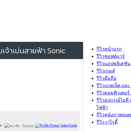
บเจ้าเม่นสายฟ้า Sonic
รีวิวหน้าแรก
รีวิวซอฟต์แวร์
รีวิวแอปพลิเคชัน
รีวิวเกมส์
รีวิวมือถือ
รีวิวแกดเจ็ต และ
รีวิวคอมพิวเตอร์ 
รีวิวอุปกรณ์ไอที 
ไฟฟ้า
รีวิวหนังภาพยนต
รีวิววาไรตี้
ย :
SabuySmile