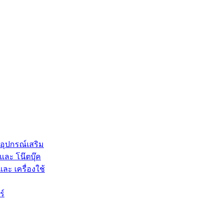
 อุปกรณ์เสริม
และ โน๊ตบุ๊ค
และ เครื่องใช้
ร์