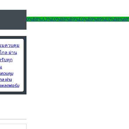
มควบคุม
กล ผ่าน
ุกแพลตฟอร์ม