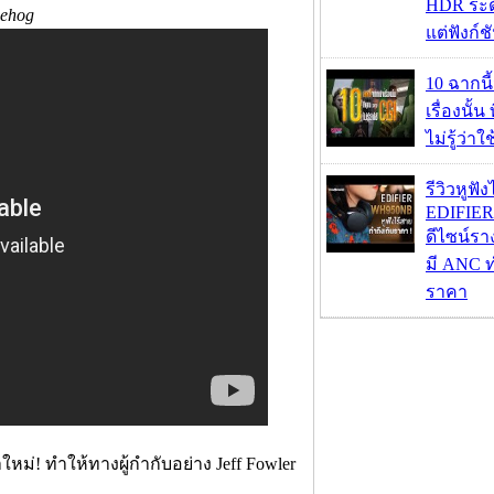
HDR ระดั
gehog
แต่ฟังก์
10 ฉากนี
เรื่องนั้น
ไม่รู้ว่าใ
รีวิวหูฟั
EDIFIE
ดีไซน์รา
มี ANC ท
ราคา
่! ทำให้ทางผู้กำกับอย่าง Jeff Fowler