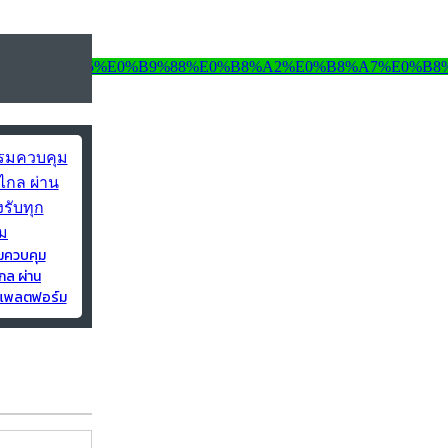
มควบคุม
กล ผ่าน
ุกแพลตฟอร์ม