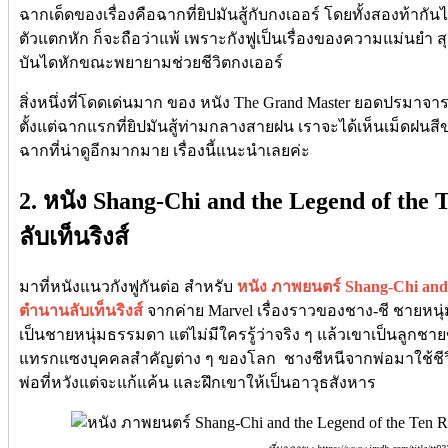
ฉากเด็ดของเรื่องคือฉากที่ยิปมันสู้กับกงเออร์ โดยทั้งสองท้ากัน
ตัวแตกหัก ก็จะถือว่าแพ้ เพราะกังฟูเป็นเรื่องของความแม่นยำ ส
บันไดหักขณะพยายามช่วยชีวิตกงเออร์
สิ่งหนึ่งที่โดดเด่นมาก ของ หนัง The Grand Master ยอดปรมาจาร
ตั้งแต่ฉากแรกที่ยิปมันสู้ท่ามกลางสายฝน เราจะได้เห็นเม็ดฝนสี
ฉากที่น่าดูอีกมากมาย เรื่องนี้แนะนำเลยค่ะ
2. หนัง Shang-Chi and the Legend of the
ลับเท็นริงส์
มาที่หนังแนวกังฟูกันต่อ สำหรับ
หนัง ภาพยนตร์ Shang-Chi and t
ตำนานลับเท็นริงส์
จากค่าย Marvel เรื่องราวของชาง-ชี ชายหนุ
เป็นชายหนุ่มธรรมดา แต่ไม่มีใครรู้ว่าจริง ๆ แล้วเขาเป็นลูกชายข
แทรกแซงบุคคลสำคัญต่าง ๆ ของโลก ชางชีหนีจากพ่อมาใช้ชีวิต
พ่อที่หวังแต่จะแก้แค้น และฝึกเขาให้เป็นอาวุธสังหาร