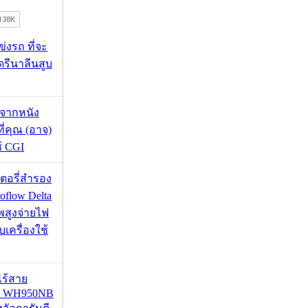
ข่งรถ ที่จะ
รีนาลีนสูบ
้จากหนัง
 ที่คุณ (อาจ)
ช้ CGI
เตอรี่สำรอง
flow Delta
พสูงจ่ายไฟ
บเครื่องใช้
งไร้สาย
R WH950NB