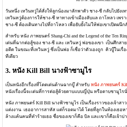
ที่มาภาพ : https://www.imdb.com/title/tt93
วันหนึ่ง เหวินหวู่ได้สั่งให้ลูกน้องมาลักพาตัว ชาง-ชี กลับไปยัง
เหวินหวู่ต้องการให้ชาง-ชี หาทางเข้าเมืองลับแล ถาโหลว เพรา
ชาง-ชี ต้องเดินทางไปที่ถาโหลว เพื่อยับยั้งไม่ให้พ่อเขาเปิดผนึกส
สำหรับ หนัง ภาพยนตร์ Shang-Chi and the Legend of the Ten Rin
เด่นที่ฉากต่อสู้ของ ชาง-ชี และ เหวินหวู่ พ่อของเขา เป็นศึกส
อดีต ในขณะที่เหวินหวู่ ซึ่งเป็นพ่อ ก็เชื่อว่าตัวเองถูก คิวบู๊ในเรื่
ทีเดียว
3. หนัง Kill Bill นางฟ้าซามูไร
เป็นหนังอีกเรื่องที่โดดเด่นด้านฉากบู๊ สำหรับ
หนัง ภาพยนตร์ Kil
หนังเรื่องนี้จะเด่นที่การต่อสู้ด้วยดาบแบบญี่ปุ่น หรือดาบซามูไรน
หนัง ภาพยนตร์ Kill Bill นางฟ้าซามูไร เป็นเรื่องราวของเจ้าสาวท
แต่งงาน เธออาการสาหัส แต่ก็รอดมาได้ โดยที่ลูกในท้องเธอหา
ล้างแค้นคนที่ทำร้ายเธอ ชื่อของเขาก็คือ บิล และเขาก็คือเจ้าบ