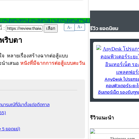
-
A
รีวิว ยอดนิยม
A
+
้ :
ะพริบตา
ีกใจ หลายเรื่องสร้างฉากต่อสู้แบบ
ราขอนำเสนอ
หนังที่มีฉากการต่อสู้แบบตะวัน
AnyDesk โปรแกร
คอมพิวเตอร์ระยะไ
อินเทอร์เน็ต รองรับท
กามารมณ์ที่มีมาตั้งแต่อดีตกาล
565)
รีวิวแนะนำ
 + 5 ยอดแย่)