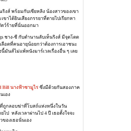
76612/
เทนริงส์ พร้อมกับเซียหลิง น้องสาวของเขา
ะเขาได้ยินเสียงภรรยาที่ตายไปเรียกหา
ัตว์ร้ายที่นั่นออกมา
gs ชาง-ชี กับตำนานลับเท็นริงส์ มีจุดโดด
ายเลือดที่คนอายุน้อยกว่าต้องการเอาชนะ
องนี้มันส์ไม่แพ้หนังมาร์เวลเรื่องอื่น ๆ เลย
l Bill นางฟ้าซามูไร
ซึ่งมีด้วยกันสองภาค
ั่นเอง
ี่ถูกลอบฆ่าที่โบสถ์แห่งหนึ่งในวัน
ยไป หลังเวลาผ่านไป 4 ปี เธอตั้งใจจะ
่าวของเธอนั่นเอง