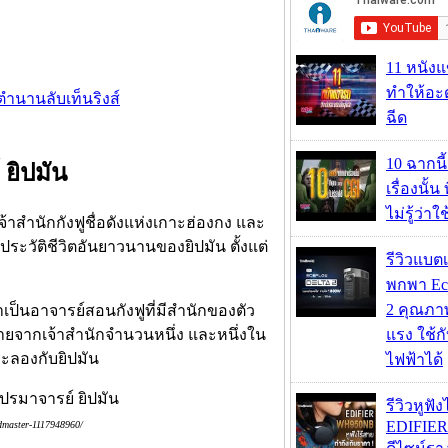
11 หนังแ
ทำให้อะด
บตำนานลับเท็นริงส์
ฉีด
10 ฉากนี
ยิปมัน
เรื่องนั้น
ไม่รู้ว่าใ
เจ้าสำนักกังฟูชื่อดังแห่งเกาะฮ่องกง และ
นประวัติชีวิตอันยาวนานของยิปมัน ตั้งแต่
รีวิวแบต
พกพา Eco
2 คุณภา
าเป็นอาจารย์สอนกังฟูที่มีสำนักของตัว
ทายจากเจ้าสำนักจำนวนหนึ่ง และหนึ่งใน
แรง ใช้กั
ระลองกับยิปมัน
ไฟฟ้าได้
รีวิวหูฟั
EDIFIE
ndmaster-1117948960/