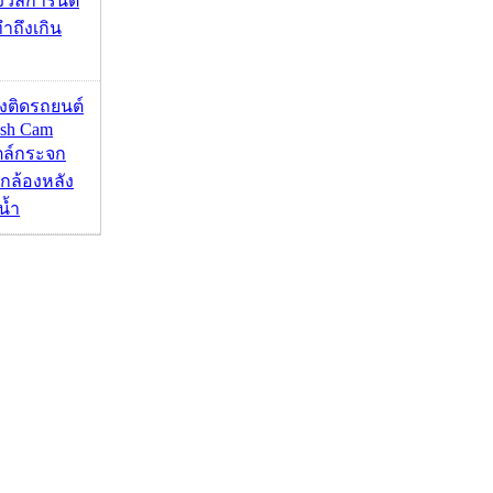
งวัลการันตี
ำถึงเกิน
้องติดรถยนต์
ash Cam
ตล์กระจก
กล้องหลัง
น้ำ