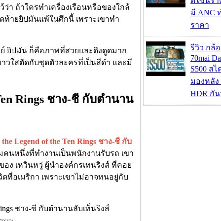
ดีไซน์รา
ไว้ว่า ถ้าใครทำเครื่องเรือนหรือของใกล้
มี ANC ท
ุดท้ายยิปมันแพ้ในศึกนี้ เพราะเขาทำ
ราคา
รีวิว กล
ย์ ยิปมัน ก็คือภาพที่สวยและดึงดูดมาก
70mai D
ขาวใสตัดกับชุดตัวละครที่เป็นสีดำ และมี
S500 สไ
มองหลัง 
HDR กัน
 Ten Rings ชาง-ชี กับตำนาน
he Legend of the Ten Rings ชาง-ชี กับ
่มคนหนึ่งที่ทำงานเป็นพนักงานรับรถ เขา
อง เหวินหวู่ ผู้นำองค์กรเทนริงส์ ที่คอย
ที่อเมริกา เพราะเขาไม่อาจทนอยู่กับ