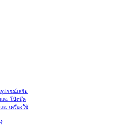
 อุปกรณ์เสริม
และ โน๊ตบุ๊ค
และ เครื่องใช้
ร์