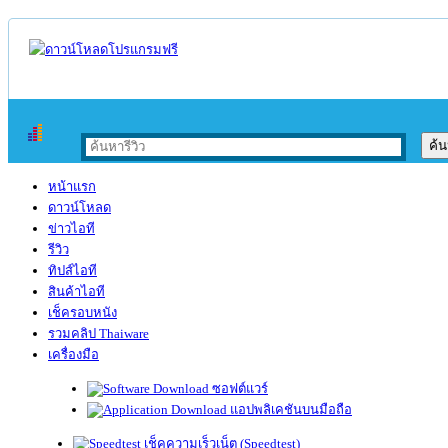
หน้าแรก
ดาวน์โหลด
ข่าวไอที
รีวิว
ทิปส์ไอที
สินค้าไอที
เช็ครอบหนัง
รวมคลิป Thaiware
เครื่องมือ
ซอฟต์แวร์
แอปพลิเคชันบนมือถือ
เช็คความเร็วเน็ต (Speedtest)