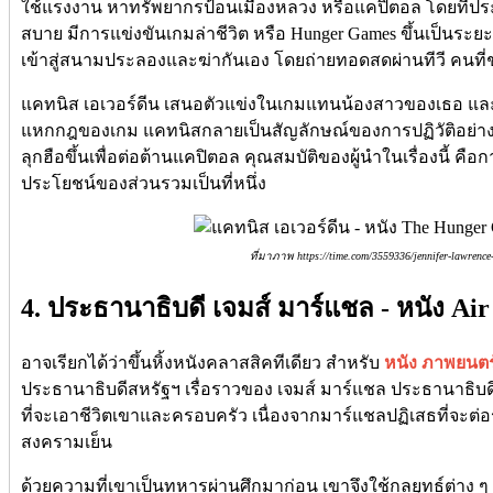
ใช้แรงงาน หาทรัพยากรป้อนเมืองหลวง หรือแคปิตอล โดยที่ป
สบาย มีการแข่งขันเกมล่าชีวิต หรือ Hunger Games ขึ้นเป็นระ
เข้าสู่สนามประลองและฆ่ากันเอง โดยถ่ายทอดสดผ่านทีวี คนท
แคทนิส เอเวอร์ดีน เสนอตัวแข่งในเกมแทนน้องสาวของเธอ แล
แหกกฎของเกม แคทนิสกลายเป็นสัญลักษณ์ของการปฏิวัติอย่าง
ลุกฮือขึ้นเพื่อต่อต้านแคปิตอล คุณสมบัติของผู้นำในเรื่องนี้ 
ประโยชน์ของส่วนรวมเป็นที่หนึ่ง
ที่มาภาพ https://time.com/3559336/jennifer-lawrence-
4. ประธานาธิบดี เจมส์ มาร์แชล - หนัง Ai
อาจเรียกได้ว่าขึ้นหิ้งหนังคลาสสิคทีเดียว สำหรับ
หนัง ภาพยนตร
ประธานาธิบดีสหรัฐฯ เรื่อราวของ เจมส์ มาร์แชล ประธานาธิบดีที่
ที่จะเอาชีวิตเขาและครอบครัว เนื่องจากมาร์แชลปฏิเสธที่จะต่อรอ
สงครามเย็น
ด้วยความที่เขาเป็นทหารผ่านศึกมาก่อน เขาจึงใช้กลยุทธ์ต่าง ๆ 