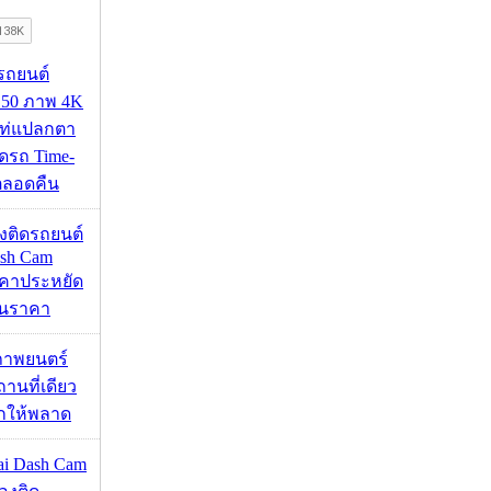
รถยนต์
50 ภาพ 4K
เท่แปลกตา
รถ Time-
้ตลอดคืน
้องติดรถยนต์
ash Cam
คาประหยัด
กินราคา
ภาพยนตร์
านที่เดียว
ากให้พลาด
mai Dash Cam