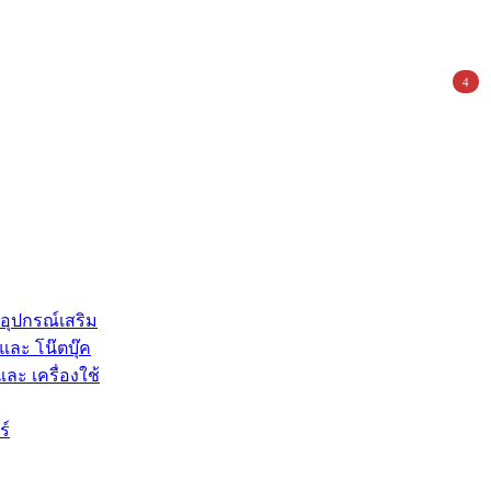
4
 อุปกรณ์เสริม
และ โน๊ตบุ๊ค
และ เครื่องใช้
ร์