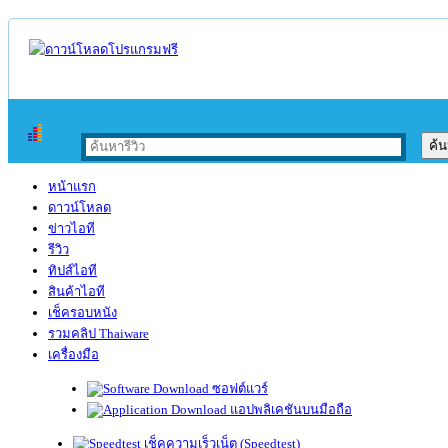
หน้าแรก
ดาวน์โหลด
ข่าวไอที
รีวิว
ทิปส์ไอที
สินค้าไอที
เช็ครอบหนัง
รวมคลิป Thaiware
เครื่องมือ
ซอฟต์แวร์
แอปพลิเคชันบนมือถือ
เช็คความเร็วเน็ต (Speedtest)