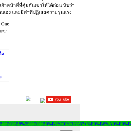
น้าที่ที่คุ้มกันเขาให้ได้ก่อน นับว่า
อนตนเอง และมีท่าทีปฏิเสธความรุนแรง
18571/
ล็ค
ง