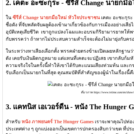
2. เคตะ อะซะกุระ - ซีรีส์ Change นายกม
ใน
ซีรีส์ Change นายกมือใหม่ หัวใจประชาชน
เคตะ อะซะกุระ 
ชื่อดัง ที่จับพลัดจับผลูต้องเข้ามาเกี่ยวข้องกับการเมืองอย่างเ
อุบัติเหตุเสียชีวิต เขาถูกแปลงโฉมและอบรมกิริยามารยาทให้พ
กับพรรคว่า ถ้าหากไม่ประสบความสำเร็จจะต้องไม่มายุ่งกับคร
ในระหว่างหาเสียงเลือกตั้ง พรรคฝ่ายตรงข้ามเปิดเผยหลักฐานว่า
ดัง เคยรับเงินผิดกฎหมาย แต่แทนที่เคตะจะปฏิเสธ เขากลับก้
ความจริงใจในครั้งนี้ทำให้เขาได้รับคะแนนเสียงท่วมท้น และกระ
รับเลือกเป็นนายกในที่สุด คุณสมบัติที่สำคัญของผู้นำในเรื่องน
ที่มาภาพ https://www.tvtime.com/en/show
3. แคทนิส เอเวอร์ดีน - หนัง The Hunger 
สำหรับ
หนัง ภาพยนตร์ The Hunger Games
เราจะพาคุณไปท่องโ
ประเทศต่าง ๆ ถูกแบ่งออกเป็นเขตการปกครองสิบกว่าเขต ที่ป