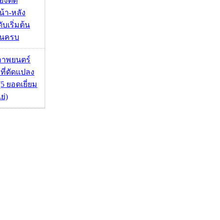
องติด
้า-หลัง
บเริ่มต้น
ชันครบ
ภาพยนตร์
 ที่ดัดแปลง
5 ยอดเยี่ยม
ย่)