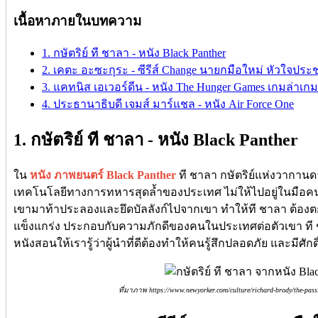
เนื้อหาภายในบทความ
1. กษัตริย์ ที ชาลา - หนัง Black Panther
2. เคตะ อะซะกุระ - ซีรีส์ Change นายกมือใหม่ หัวใจปร
3. แคทนิส เอเวอร์ดีน - หนัง The Hunger Games เกมล่าเกม
4. ประธานาธิบดี เจมส์ มาร์แชล - หนัง Air Force One
1. กษัตริย์ ที ชาลา - หนัง Black Panther
ใน
หนัง ภาพยนตร์ Black Panther
ที ชาลา กษัตริย์แห่งวากานด
เทคโนโลยีทางการทหารสุดล้ำของประเทศ ไม่ให้ไปอยู่ในมือคนช
เขามาท้าประลองและยึดบัลลังก์ไปจากเขา ทำให้ที ชาลา ต้องต
แข็งแกร่ง ประกอบกับความภักดีของคนในประเทศต่อตัวเขา ที ชา
หนังสอนให้เรารู้ว่าผู้นำที่ดีต้องทำให้คนรู้สึกปลอดภัย และมีศักด
ที่มาภาพ https://www.newyorker.com/culture/richard-brody/the-passi