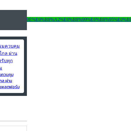
มควบคุม
กล ผ่าน
ุกแพลตฟอร์ม