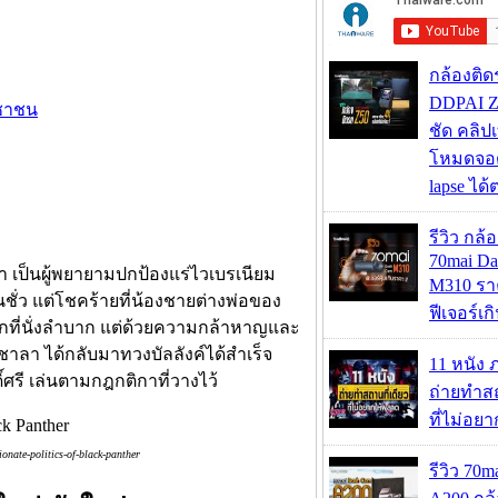
กล้องติด
DDPAI Z
ะชาชน
ชัด คลิป
โหมดจอด
lapse ได
รีวิว กล
70mai D
า เป็นผู้พยายามปกป้องแร่ไวเบรเนียม
M310 รา
ั่ว แต่โชคร้ายที่น้องชายต่างพ่อของ
ฟีเจอร์เ
กที่นั่งลำบาก แต่ด้วยความกล้าหาญและ
ลา ได้กลับมาทวงบัลลังค์ได้สำเร็จ
11 หนัง 
ิ์ศรี เล่นตามกฎกติกาที่วางไว้
ถ่ายทำสถ
ที่ไม่อย
onate-politics-of-black-panther
รีวิว 70