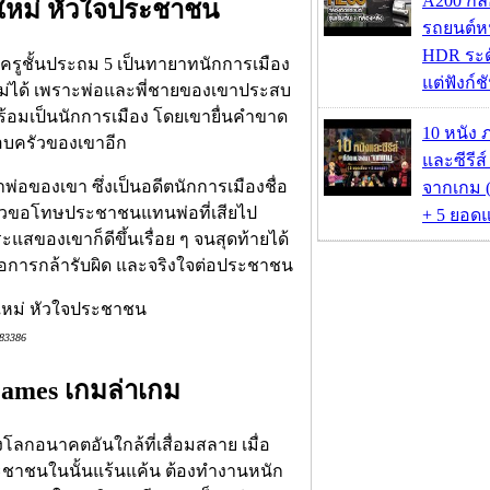
A200 กล้
ือใหม่ หัวใจประชาชน
รถยนต์หน
HDR ระดั
ครูชั้นประถม 5 เป็นทายาทนักการเมือง
แต่ฟังก์
สียไม่ได้ เพราะพ่อและพี่ชายของเขาประสบ
ร้อมเป็นนักการเมือง โดยเขายื่นคำขาด
10 หนัง 
อบครัวของเขาอีก
และซีรีส์
พ่อของเขา ซึ่งเป็นอดีตนักการเมืองชื่อ
จากเกม (
มหัวขอโทษประชาชนแทนพ่อที่เสียไป
+ 5 ยอดแ
แสของเขาก็ดีขึ้นเรื่อย ๆ จนสุดท้ายได้
ี้คือการกล้ารับผิด และจริงใจต่อประชาชน
/83386
Games เกมล่าเกม
ลกอนาคตอันใกล้ที่เสื่อมสลาย เมื่อ
ระชาชนในนั้นแร้นแค้น ต้องทำงานหนัก