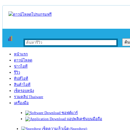
หน้าแรก
ดาวน์โหลด
ข่าวไอที
รีวิว
ทิปส์ไอที
สินค้าไอที
เช็ครอบหนัง
รวมคลิป Thaiware
เครื่องมือ
ซอฟต์แวร์
แอปพลิเคชันบนมือถือ
เช็คความเร็วเน็ต (Speedtest)