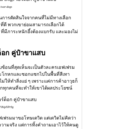
s/war-dogs
นการตัดสินใจจากคนที่ไม่มีทางเลือก
ี่ดี พวกเขาย่อมสามารถเลือกได้
ด ที่มีภาระหนักอึ้งต้องแบกรับ และมองไม่
็อก คู่ป๋าขาแสบ
ับซ้อนที่สุดเห็นจะเป็นตัวละครเอฟเฟรม
มจะโกหกและซอกแซกไปในพื้นที่สีเทา
นไม่ให้ทำสิ่งแย่ ๆ เพราะแค่การค้าอาวุธก็
หกทุกคนที่จะทำให้เขาได้ผลประโยชน์
8PJhlpNPr9g
อฟเฟรมมาขอโทษเดวิด แต่เดวิดไม่คิดว่า
ความจริง แต่การทิ้งคำถามเอาไว้ให้คนดู