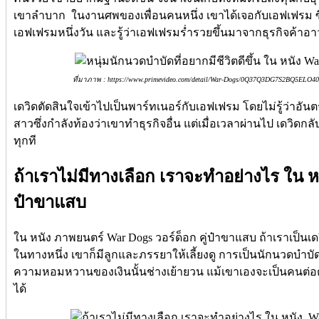
เขาลำบาก ในงานศพของเพื่อนคนหนึ่ง เขาได้เจอกับเอฟเฟรม ซึ่ง
เอฟเฟรมหนึ่งวัน และรู้ว่าเอฟเฟรมร่ำรวยขึ้นมาจากธุรกิจค้าอา
ที่มาภาพ : https://www.primevideo.com/detail/War-Dogs/0Q37Q3DG7S2BQ5EL
เดวิดตัดสินใจเข้าไปเป็นพาร์ทเนอร์กับเอฟเฟรม โดยไม่รู้ว่าอ
สาวซึ่งกำลังท้องว่าเขาทำธุรกิจอื่น แต่เมื่อเวลาผ่านไป เดวิดกลับย
ทุกที
ถ้าเราไม่มีทางเลือก เราจะทำอย่างไร ใน หน
ป๋าขาแสบ
ใน หนัง ภาพยนตร์ War Dogs วอร์ด็อก คู่ป๋าขาแสบ ถ้าเราเป็นเดว
ในทางหนึ่ง เขาก็มีลูกและภรรยาให้เลี้ยงดู การเป็นนักนวดบำบัด
ความหอมหวานของเงินนั้นช่างเย้ายวน แม้เขาเองจะเป็นคนต่อ
ได้