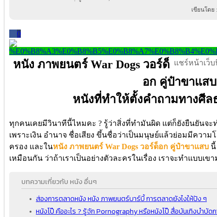
เขียนโดย 
0
หนัง ภาพยนตร์ War Dogs วอร์ด็
แชร์หน้าเว็บนี
อก คู่ป๋าขาแสบ
หนังที่ทำให้ตั้งคำถามทางศี
ทุกคนเคยมีวินาทีนี้ไหมคะ ? รู้ว่าสิ่งที่ทำมันผิด แต่ก็ยังยืนยั
เพราะเงิน อำนาจ ชื่อเสียง ขึ้นชื่อว่าเป็นมนุษย์แล้วย่อมมีค
ครอง และใน
หนัง ภาพยนตร์ War Dogs วอร์ด็อก คู่ป๋าขาแสบ
นี
เหมือนกัน ว่าถ้าเราเป็นอย่างตัวละครในเรื่อง เราจะทำแบบเขามั
บทความเกี่ยวกับ หนัง อื่นๆ
ส่องการตลาดหนัง หนัง ภาพยนตร์บาร์บี้ การตลาดยังไงให้ปัง ๆ
หนังโป๊ คืออะไร ? รู้จัก Pornography หรือหนังโป๊ สื่อบันเทิงบำบัด