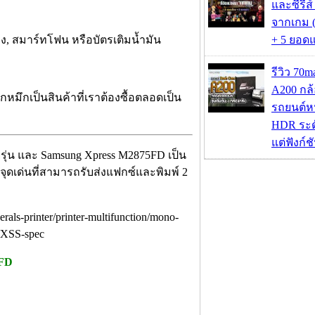
และซีรีส์
จากเกม (
ง, สมาร์ทโฟน หรือบัตรเติมน้ำมัน
+ 5 ยอดแ
รีวิว 70
A200 กล้
มึกเป็นสินค้าที่เราต้องซื้อตลอดเป็น
รถยนต์หน
HDR ระดั
แต่ฟังก์
รุ่น และ Samsung Xpress M2875FD เป็น
ยมีจุดเด่นที่สามารถรับส่งแฟกซ์และพิมพ์ 2
ก
5FD