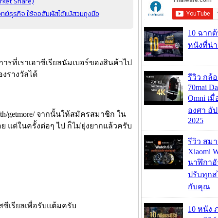
arket Share)
์ธุรกิจ ใช้จอสัมผัสได้แม้สวมถุงมือ
10 ฉากด
หนังที่น่
ารที่เราเอาซีเรียลนัมเบอร์ของสินค้าไป
องรางวัลได้
รีวิว กล
70mai D
Omni เมื
องศา อัป
th/getmore/ จากนั้นให้สมัครสมาชิก ใน
2025
ต่ในครั้งต่อๆ ไป ก็ไม่ยุ่งยากแล้วครับ
รีวิว สม
Xiaomi W
นาฬิกาอั
ปรับทุกส
กับคุณ
ีเรียลเพื่อรับแต้มครับ
10 หนัง 