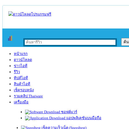
หน้าแรก
ดาวน์โหลด
ข่าวไอที
รีวิว
ทิปส์ไอที
สินค้าไอที
เช็ครอบหนัง
รวมคลิป Thaiware
เครื่องมือ
ซอฟต์แวร์
แอปพลิเคชันบนมือถือ
เช็คความเร็วเน็ต (Speedtest)