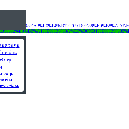
มควบคุม
กล ผ่าน
ุกแพลตฟอร์ม