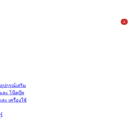
4
 อุปกรณ์เสริม
และ โน๊ตบุ๊ค
และ เครื่องใช้
ร์