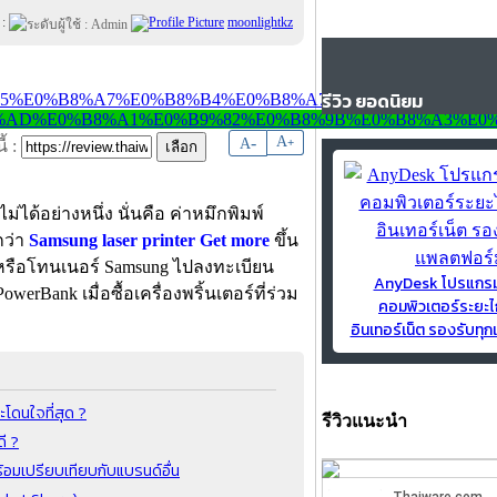
 :
moonlightkz
รีวิว ยอดนิยม
-
A
A
+
้ :
ไม่ได้อย่างหนึ่ง นั่นคือ ค่าหมึกพิมพ์
กว่า
Samsung laser printer Get more
ขึ้น
์หรือโทนเนอร์ Samsung ไปลงทะเบียน
AnyDesk โปรแกร
owerBank เมื่อซื้อเครื่องพริ้นเตอร์ที่ร่วม
คอมพิวเตอร์ระยะไ
อินเทอร์เน็ต รองรับท
โดนใจที่สุด ?
รีวิวแนะนำ
ี ?
ร้อมเปรียบเทียบกับแบรนด์อื่น