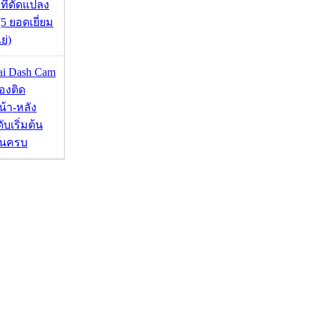
 ที่ดัดแปลง
5 ยอดเยี่ยม
ย่)
mai Dash Cam
องติด
้า-หลัง
บเริ่มต้น
ชันครบ