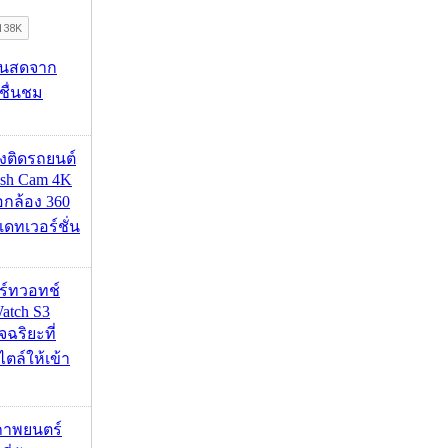
้นสดจาก
าชื่นชม
้องติดรถยนต์
ash Cam 4K
่อกล้อง 360
เดทเวอร์ชั่น
าร์ทวอทช์
atch S3
จฉริยะที่
ไตล์ให้เข้า
ภาพยนตร์