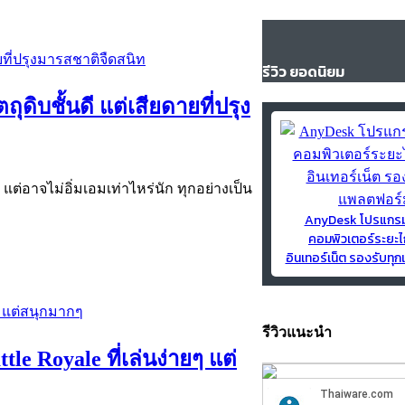
รีวิว ยอดนิยม
ถุดิบชั้นดี แต่เสียดายที่ปรุง
แต่อาจไม่อิ่มเอมเท่าไหร่นัก ทุกอย่างเป็น
AnyDesk โปรแกร
คอมพิวเตอร์ระยะไ
อินเทอร์เน็ต รองรับท
รีวิวแนะนำ
tle Royale ที่เล่นง่ายๆ แต่