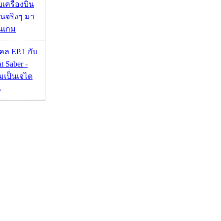
เครื่องบิน
บินจริงๆ มา
นเกม
่แคล EP.1 กับ
t Saber -
มเป็นเจได
ณ