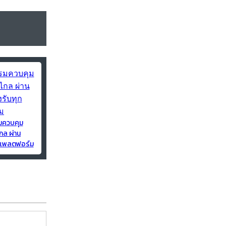
มควบคุม
กล ผ่าน
ุกแพลตฟอร์ม