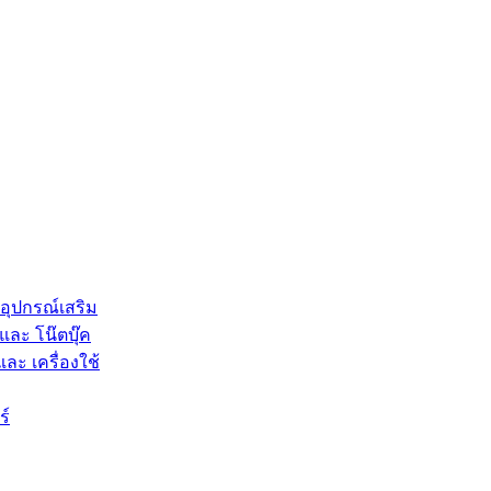
 อุปกรณ์เสริม
และ โน๊ตบุ๊ค
และ เครื่องใช้
ร์