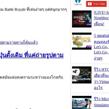
ม Battle Royale ที่เล่นง่ายๆ แต่สนุกมากๆ
[LIVE] S
Neighbor
เพื่อน!
5 จุดเด่น
คุณหลงร
Let's Go,
Let's Go,
่นดั้งเดิม ที่แค่ถ่ายรูปตาม
ง่ายๆ
รีวิว HT
เดียวที่จ
นยุคสมัยแห่งสงครามระหว่างมองโกลกับ
ว่า Virtua
อะไร
รีวิว Micr
Simulato