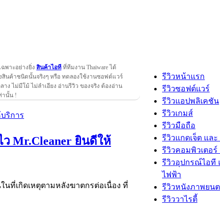
เฉพาะอย่างยิ่ง
สินค้าไอที
ที่ทีมงาน Thaiware ได้
รีวิวหน้าแรก
สินค้าชนิดนั้นจริงๆ หรือ ทดลองใช้งานซอฟต์แวร์
กลาง ไม่มีโม้ ไม่ลำเอียง อ่านรีวิว ของจริง ต้องอ่าน
รีวิวซอฟต์แวร์
ท่านั้น !
รีวิวแอปพลิเคชัน
รีวิวเกมส์
รีวิวมือถือ
รีวิวแกดเจ็ต และ
้ไว Mr.Cleaner ยินดีให้
รีวิวคอมพิวเตอร์ 
รีวิวอุปกรณ์ไอที 
ไฟฟ้า
นที่เกิดเหตุตามหลังฆาตกรต่อเนื่อง ที่
รีวิวหนังภาพยนต
รีวิววาไรตี้