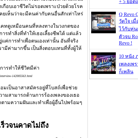
+ 5 ยอดแ
เคทเกือบเอาชีวิตไม่รอดเพราะป่วยด้วยโรค
่เคยเห็นว่าจะมีคนค่ากับคนอื่นสักเท่าไหร่
Q Revo 
วัดใจ เมื
ิม เคทดูเหมือนคนที่หลงทางในวงกตของ
ไว้กับหุ่น
ำสิ่งที่ทำให้เธอเลี้ยงชีพได้ แต่แล้ว
ตัวจบ Ro
แค่การทำเพื่อตนเองเท่านั้น อันที่จริง
Revo !
ีค่ามากขึ้น เป็นสิ่งตอบแทนที่ทั้งผู้ให้
10 หนัง 
เพลงเพราะ
ก็เพลิน
-interview-142005563.html
มเป็นอาสาสมัครอยู่ที่โบสถ์เพื่อช่วย
ใช้ความสามารถด้านการร้องเพลงของเธอ
ทำตามความฝันและทำเพื่อผู้อื่นไปพร้อมๆ
เร็วจนคาดไม่ถึง