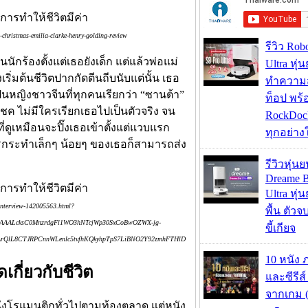
-christmas-emilia-clarke-henry-golding-review
รีวิว Rob
นักร้องตั้งแต่เธอยังเด็ก แต่แล้วพ่อแม่
Ultra หุ่
่มต้นชีวิตปากกัดตีนถีบนับแต่นั้น เธอ
ทำความ
็นหญิงชาวจีนที่ทุกคนเรียกว่า “ซานต้า”
ท็อป พร้
ค ไม่มีใครเรียกเธอไปเป็นตัวจริง จน
RockDock
ี่ดูเหมือนจะปิ๊งเธอเข้าตั้งแต่แวบแรก
ทุกอย่างใ
รกระทำเล็กๆ น้อยๆ ของเธอก็สามารถส่ง
รีวิวหุ่นย
Dreame B
Ultra หุ่น
-interview-142005563.html?
พื้น ตัว
=AQAAALcksC0MnzrdgFl1WO3hNTcjWp30SxCoBwOZWX-jg-
ขี้เกียจ
rQlL8CTJRPCnnWLenlc5tvfhKQkyhpTpS7LiBNO2Y92zmhFTHlD
10 หนัง 
กี่ยวกับชีวิต
และซีรีส์
จากเกม (
นังโรแมนติกทั่วไปตามท้องตลาด แต่หนัง