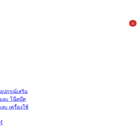
4
 อุปกรณ์เสริม
และ โน๊ตบุ๊ค
และ เครื่องใช้
ร์