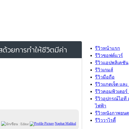
สด้วยการทำให้ชีวิตมีค่า
รีวิวหน้าแรก
รีวิวซอฟต์แวร์
รีวิวแอปพลิเคชัน
รีวิวเกมส์
รีวิวมือถือ
รีวิวแกดเจ็ต และ
รีวิวคอมพิวเตอร์ 
รีวิวอุปกรณ์ไอที 
ไฟฟ้า
รีวิวหนังภาพยนต
รีวิววาไรตี้
:
Naphat Malikul