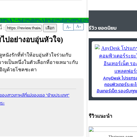
-
A
รีวิว ยอดนิยม
A
+
้ :
สไปอย่างอบอุ่นหัวใจ)
หนังรักที่ทำให้อบอุ่นหัวใจร่วมกับ
อาจเป็นหนึ่งในตัวเลือกที่อาจเหมาะกับ
งเอิญด้วยโชคชะตา
AnyDesk โปรแกร
คอมพิวเตอร์ระยะไ
อินเทอร์เน็ต รองรับท
ๆ ของสาวเกาหลีที่แม่ของเธอ "ย้ายประเทศ"
สระ
รีวิวแนะนำ