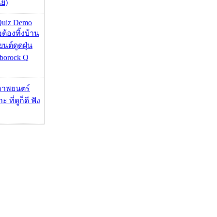
ย่)
Quiz Demo
่อต้องทิ้งบ้าน
ยนต์ดูดฝุ่น
borock Q
ภาพยนตร์
 ที่ดูก็ดี ฟัง