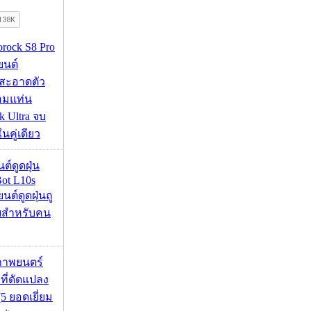
orock S8 Pro
นยนต์
สะอาดตัว
อมแท่น
 Ultra จบ
นคู่เดียว
นต์ดูดฝุ่น
ot L10s
ยนต์ดูดฝุ่นถู
จบสำหรับคน
ภาพยนตร์
 ที่ดัดแปลง
5 ยอดเยี่ยม