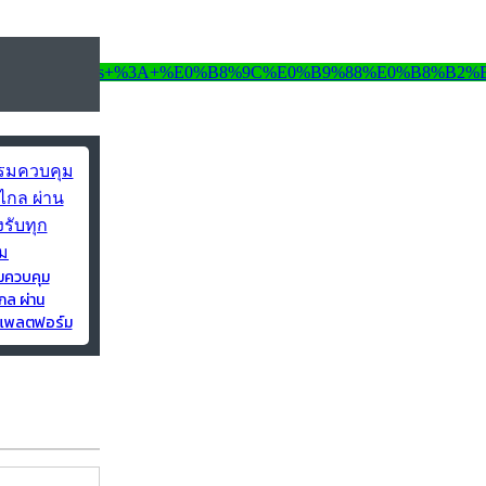
มควบคุม
กล ผ่าน
ุกแพลตฟอร์ม