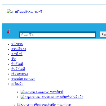
หน้าแรก
ดาวน์โหลด
ข่าวไอที
รีวิว
ทิปส์ไอที
สินค้าไอที
เช็ครอบหนัง
รวมคลิป Thaiware
เครื่องมือ
ซอฟต์แวร์
แอปพลิเคชันบนมือถือ
เช็คความเร็วเน็ต (Speedtest)