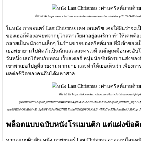
ที่มาภาพ https://www.latimes.com/entertainment-arts/movies/story/2019-11-06/last
ในหนัง ภาพยนตร์ Last Christmas เคท เอนดริช เคยใฝ่ฝันว่าจะเป็น
ของเธอก็ต้องอพยพจากยูโกสลาเวียมาอยู่อเมริกา ทำให้เคทต้องเริ
กลายเป็นพนักงานเล็กๆ ในร้านขายของคริสต์มาส ที่มีเจ้าของเป
เธอพยายามไปคัดตัวเป็นนักแสดงละครเวที แต่ก็ดูเหมือนจะอับโช
วันหนึ่ง เธอได้พบกับทอม เว็บสเตอร์ หนุ่มนักขับจักรยานส่งของท
เขาพาเธอไปดูที่สวยงามมากมาย และทำให้เธอเห็นว่า เพียงกา
ผลต่อชีวิตของคนอื่นได้มหาศาล
ที่มาภาพ https://uk.movies.yahoo.com/last-christmas-paul-feig
guccounter=1&guce_referrer=aHR0cHM6Ly93d3cuZ29vZ2xlLmNvbS8&guce_referrer_sig
qvu3FRSxhOZnBsHyyE_BpU6Yyf2PyHWy2NIILFsdmNOtQj9ZOSKnL3_4PXnYgcRHuPmnBwU-SbKap_A
พล็อตแบบฉบับหนังโรแมนติก แต่แฝงข้อคิดเ
หากดูแบบผิวเผิน หนัง ภาพยนตร์ Last Christmas อาจดูเหมือนห