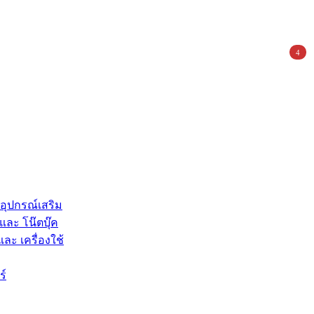
4
 อุปกรณ์เสริม
และ โน๊ตบุ๊ค
และ เครื่องใช้
ร์