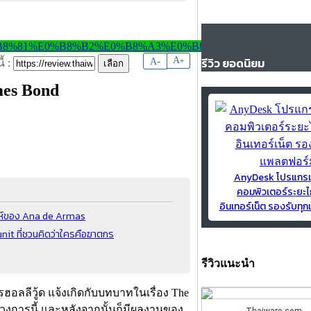
-
A
รีวิว ยอดนิยม
A
+
้ :
mes Bond
AnyDesk โปรแกร
คอมพิวเตอร์ระยะไ
อินเทอร์เน็ต รองรับท
สน่ห์ของ Ana de Armas
nit ที่ชวนคิดว่าใครคือฆาตกร
รีวิวแนะนำ
ฮอลลีวู้ด แจ้งเกิดกับบทบาทในเรื่อง The
สู่วงการนี้ และหลังจากนั้นก็มีผลงานของ