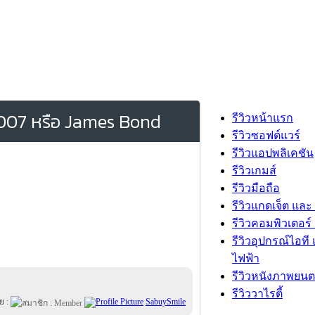
 007 หรือ James Bond
รีวิวหน้าแรก
รีวิวซอฟต์แวร์
รีวิวแอปพลิเคชัน
รีวิวเกมส์
รีวิวมือถือ
รีวิวแกดเจ็ต และ
รีวิวคอมพิวเตอร์ 
รีวิวอุปกรณ์ไอที 
ไฟฟ้า
รีวิวหนังภาพยนต
รีวิววาไรตี้
ย :
SabuySmile