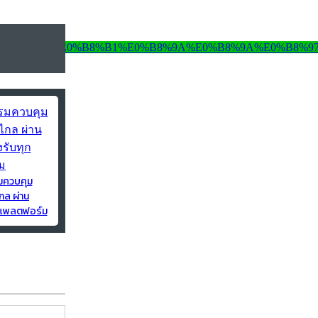
มควบคุม
กล ผ่าน
ุกแพลตฟอร์ม