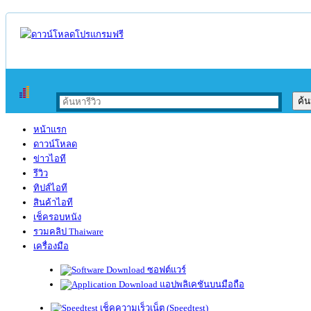
หน้าแรก
ดาวน์โหลด
ข่าวไอที
รีวิว
ทิปส์ไอที
สินค้าไอที
เช็ครอบหนัง
รวมคลิป Thaiware
เครื่องมือ
ซอฟต์แวร์
แอปพลิเคชันบนมือถือ
เช็คความเร็วเน็ต (Speedtest)