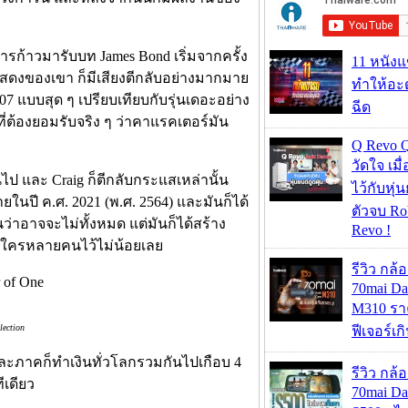
ารก้าวมารับบท James Bond เริ่มจากครั้ง
11 หนังแ
แสดงของเขา ก็มีเสียงตีกลับอย่างมากมาย
ทำให้อะด
07 แบบสุด ๆ เปรียบเทียบกับรุ่นเดอะอย่าง
ฉีด
ี่ต้องยอมรับจริง ๆ ว่าคาแรคเตอร์มัน
Q Revo 
วัดใจ เมื
ไป และ Craig ก็ตีกลับกระแสเหล่านั้น
ไว้กับหุ่น
ยในปี ค.ศ. 2021 (พ.ศ. 2564) และมันก็ได้
ตัวจบ Ro
่าอาจจะไม่ทั้งหมด แต่มันก็ได้สร้าง
Revo !
ใครหลายคนไว้ไม่น้อยเลย
รีวิว กล
70mai D
M310 รา
lection
ฟีเจอร์เ
ะภาคก็ทำเงินทั่วโลกรวมกันไปเกือบ 4
รีวิว กล
ีเดียว
70mai D