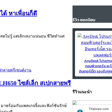
้ หาเพื่อนก็ดี
รีวิว ยอดนิยม
สดไม่รู้ แต่เลิกเหงาแน่นอน ชีวิตทำแต่
AnyDesk โปรแกร
คอมพิวเตอร์ระยะไ
อินเทอร์เน็ต รองรับท
 LH650 ไซส์เล็ก สเปกสายพรี
รีวิวแนะนำ
มาพร้อมกับแพคเกจจิ้งและฟังก์ชันรักษ์
อย่างดี