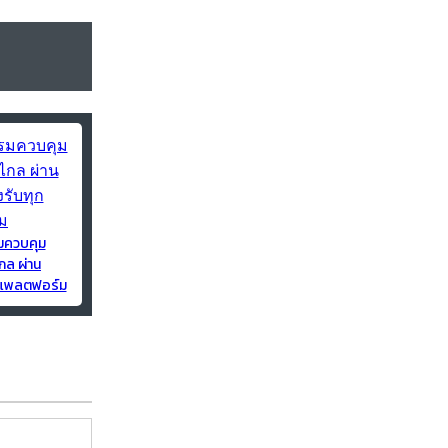
มควบคุม
กล ผ่าน
ุกแพลตฟอร์ม