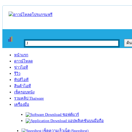
หน้าแรก
ดาวน์โหลด
ข่าวไอที
รีวิว
ทิปส์ไอที
สินค้าไอที
เช็ครอบหนัง
รวมคลิป Thaiware
เครื่องมือ
ซอฟต์แวร์
แอปพลิเคชันบนมือถือ
เช็คความเร็วเน็ต (Speedtest)