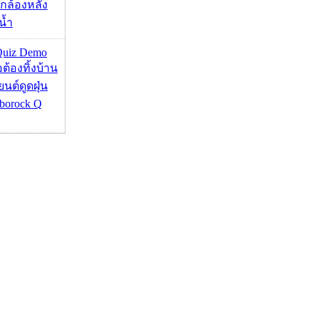
กล้องหลัง
น้ำ
Quiz Demo
่อต้องทิ้งบ้าน
ยนต์ดูดฝุ่น
borock Q