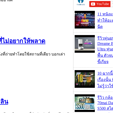
11 หนังแ
ทำให้อะด
ฉีด
รีวิวหุ่นย
ที่ไม่อยากให้พลาด
Dreame B
Ultra หุ่น
งที่ถ่ายทำโดยใช้สถานที่เดียว บอกเล่า
พื้น ตัว
ขี้เกียจ
10 ฉากนี
เรื่องนั้น
ไม่รู้ว่าใ
รีวิว กล
พลิน
70mai D
S500 สไ