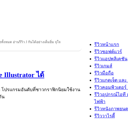
องทั้งหมด อ่านรีวิว J กันได้อย่างเต็มอิ่ม จุใจ
รีวิวหน้าแรก
รีวิวซอฟต์แวร์
รีวิวแอปพลิเคชัน
รีวิวเกมส์
รีวิวมือถือ
Illustrator ได้
รีวิวแกดเจ็ต และ
รีวิวคอมพิวเตอร์ 
ด้ โปรแกรมอันดับที่ชาวกราฟิกนิยมใช้งาน
รีวิวอุปกรณ์ไอที 
กัน
ไฟฟ้า
รีวิวหนังภาพยนต
รีวิววาไรตี้