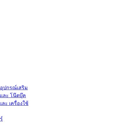
 อุปกรณ์เสริม
และ โน๊ตบุ๊ค
และ เครื่องใช้
ร์