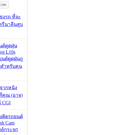
ข่งรถ ที่จะ
รีนาลีนสูบ
นต์ดูดฝุ่น
ot L10s
ยนต์ดูดฝุ่นถู
จบสำหรับคน
้จากหนัง
 ที่คุณ (อาจ)
ช้ CGI
้องติดรถยนต์
ash Cam
ตล์กระจก