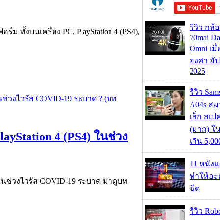
รีวิว กล
์ม ทั้งบนเครื่อง PC, PlayStation 4 (PS4),
70mai D
Omni เมื
องศา อัป
2025
รีวิว Sa
A04s สมา
เล็ก สเป
(มาก) ใ
ayStation 4 (PS4) ในช่วง
เกิน 5,0
11 หนังแ
ทำให้อะด
4 ในช่วงไวรัส COVID-19 ระบาด มาดูบท
ฉีด
รีวิว Rob