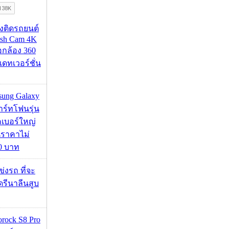
้องติดรถยนต์
ash Cam 4K
่อกล้อง 360
เดทเวอร์ชั่น
msung Galaxy
ร์ทโฟนรุ่น
คเบอร์ใหญ่
นราคาไม่
00 บาท
ข่งรถ ที่จะ
รีนาลีนสูบ
orock S8 Pro