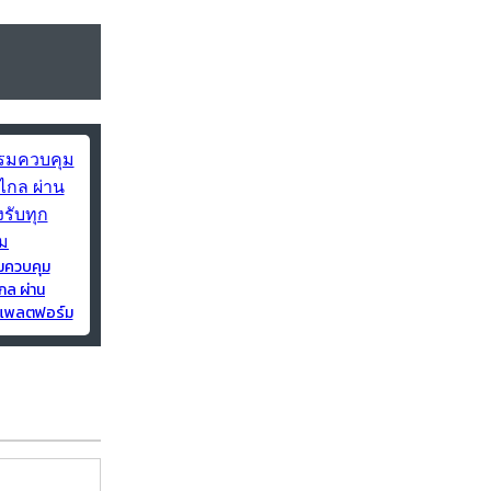
มควบคุม
กล ผ่าน
ุกแพลตฟอร์ม