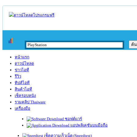
หน้าแรก
ดาวน์โหลด
ข่าวไอที
รีวิว
ทิปส์ไอที
สินค้าไอที
เช็ครอบหนัง
รวมคลิป Thaiware
เครื่องมือ
ซอฟต์แวร์
แอปพลิเคชันบนมือถือ
เช็คความเร็วเน็ต (Speedtest)