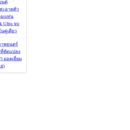
นยนต์
สะอาดตัว
อมแท่น
 Ultra จบ
นคู่เดียว
ภาพยนตร์
 ที่ดัดแปลง
5 ยอดเยี่ยม
ย่)