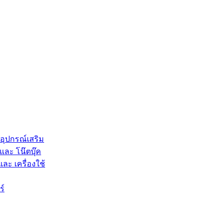
 อุปกรณ์เสริม
และ โน๊ตบุ๊ค
และ เครื่องใช้
ร์