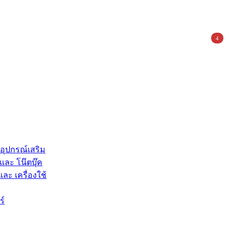
4
 อุปกรณ์เสริม
และ โน๊ตบุ๊ค
และ เครื่องใช้
ร์