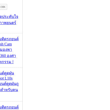
ุดประทับใจ
ภาพยนตร์
้องติดรถยนต์
ash Cam
มมองพา
360 องศา
หกรรม !
นต์ดูดฝุ่น
ot L10s
ยนต์ดูดฝุ่นถู
จบสำหรับคน
้องติดรถยนต์