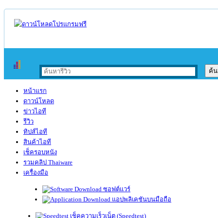
หน้าแรก
ดาวน์โหลด
ข่าวไอที
รีวิว
ทิปส์ไอที
สินค้าไอที
เช็ครอบหนัง
รวมคลิป Thaiware
เครื่องมือ
ซอฟต์แวร์
แอปพลิเคชันบนมือถือ
เช็คความเร็วเน็ต (Speedtest)