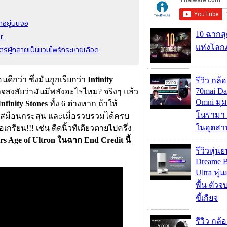
มาอยู่บนจอ
10 ฉากส
r.
แห่งโลก
ตร์ผู้กลายเป็นแวมไพร์กระหายเลือด
นดีกว่า ซึ่งมันถูกเรียกว่า
Infinity
รีวิว กล
70mai D
จสงสัยว่ามันมีพลังอะไรไหม? จริงๆ แล้ว
Omni มุ
Infinity Stones
ทั้ง 6 ต่างหาก ถ้าให้
โนรามา 
รียบเสมือนกระสุน และเมื่อรวบรวมได้ครบ
ในอุตสา
กรียน!!! เช่น ดีดนิ้วทีเดียวตายไปครึ่ง
rs Age of Ultron ในฉาก End Credit นี้
รีวิวหุ่นย
Dreame B
Ultra หุ่น
พื้น ตัว
ขี้เกียจ
รีวิว กล