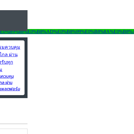
มควบคุม
กล ผ่าน
ุกแพลตฟอร์ม