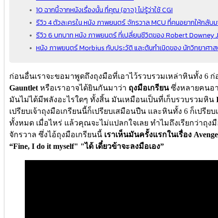
10 ฉากนี้จากหนังเรื่องนั้น ที่คุณ (อาจ) ไม่รู้ว่าใช้ CGI
รีวิว 4 ตัวละครใน หนัง ภาพยนตร์ จักรวาล MCU ที่คนอยากให้กลับ
รีวิว 6 บทบาท หนัง ภาพยนตร์ ที่เปลี่ยนชีวิตของ Robert Downey J
หนัง ภาพยนตร์ Morbius กับประวัติ และต้นกำเนิดของ นักวิทยาศาส
ก่อนอื่นเราจะขอมาพูดถึงถุงมือที่เอาไว้รวบรวมเหล่าหินทั้ง 6 ก่อ
Gauntlet
หรือเราอาจได้ยินกันมาว่า
ถุงมือเกรียน
ซึ่งหลายคนอา
มันไม่ได้มีพลังอะไรใดๆ ทั้งสิ้น มันเหมือนเป็นที่เก็บรวบรวมหิน
เปรียบเจ้าถุงมือเกรียนนี้ก็เปรียบเสมือนปืน และหินทั้ง 6 ก็เป
ทั้งหมด เมื่อไหร่ แล้วคุณจะไม่แปลกใจเลย ทำไมถึงเรียกว่าถุงมือเ
จักรวาล ซึ่งไอ้ถุงมือเกรียนนี้
เราเห็นมันครั้งแรกในเรื่อง Avenge
“Fine, I do it myself" "ได้ เดี๋ยวข้าจะลงมือเอง”