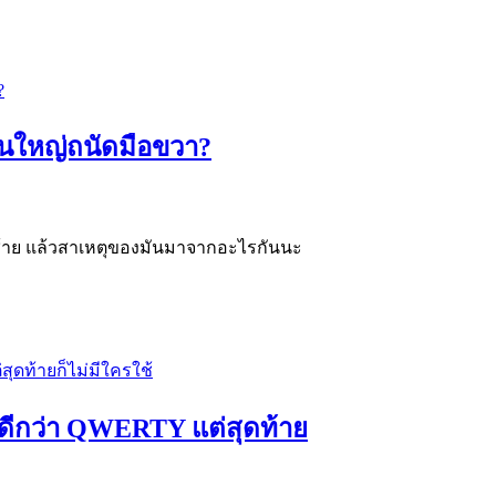
วนใหญ่ถนัดมือขวา?
ซ้าย แล้วสาเหตุของมันมาจากอะไรกันนะ
ห้ดีกว่า QWERTY แต่สุดท้าย