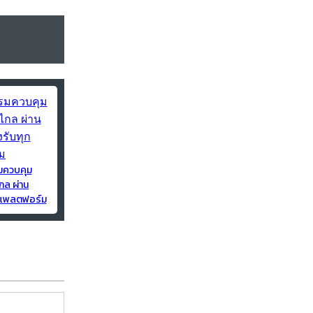
มควบคุม
กล ผ่าน
ุกแพลตฟอร์ม