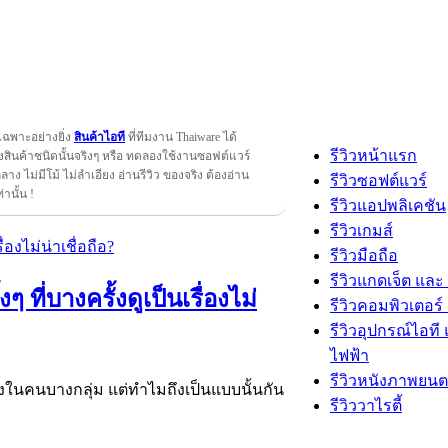
เฉพาะอย่างยิ่ง
สินค้าไอที
ที่ทีมงาน Thaiware ได้
รีวิวหน้าแรก
สินค้าชนิดนั้นจริงๆ หรือ ทดลองใช้งานซอฟต์แวร์
กลาง ไม่มีโม้ ไม่ลำเอียง อ่านรีวิว ของจริง ต้องอ่าน
รีวิวซอฟต์แวร์
ท่านั้น !
รีวิวแอปพลิเคชัน
รีวิวเกมส์
รีวิวมือถือ
รีวิวแกดเจ็ต และ
ที่บางครั้งดูเป็นเรื่องไม่
รีวิวคอมพิวเตอร์ 
รีวิวอุปกรณ์ไอที 
ไฟฟ้า
รีวิวหนังภาพยนต
ูงในคนบางกลุ่ม แต่ทำไมถึงเป็นแบบนั้นกัน
รีวิววาไรตี้