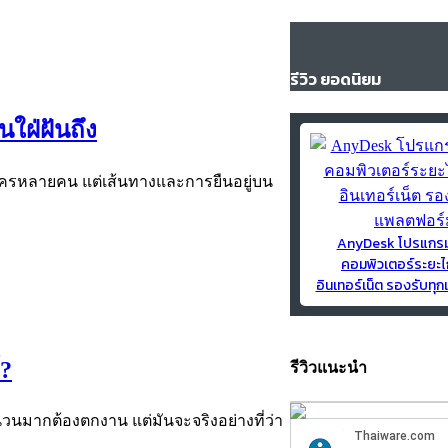
รีวิว ยอดนิยม
นใฝ่ฝันถึง
งใครหลายคน แต่เส้นทางและการยืนอยู่บน
AnyDesk โปรแกร
คอมพิวเตอร์ระยะไ
อินเทอร์เน็ต รองรับท
์?
รีวิวแนะนำ
มากต้องตกงาน แต่มันจะจริงอย่างที่ว่า