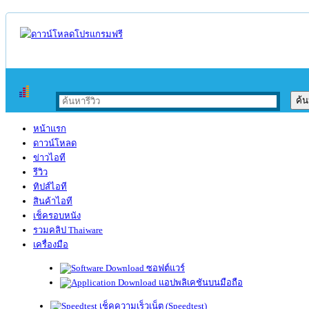
หน้าแรก
ดาวน์โหลด
ข่าวไอที
รีวิว
ทิปส์ไอที
สินค้าไอที
เช็ครอบหนัง
รวมคลิป Thaiware
เครื่องมือ
ซอฟต์แวร์
แอปพลิเคชันบนมือถือ
เช็คความเร็วเน็ต (Speedtest)