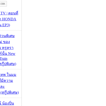
 TV | ตอนที่
นำ HONDA
่น EP3)
ด่วนพิเศษ
่ ของ
 หรูหรา
์นั้น New
Train
กู๊ปพิเศษ)
กเทพ ในมุม
ี่มีความ
และ
(สกู๊ปพิเศษ)
 น้องปิ่น