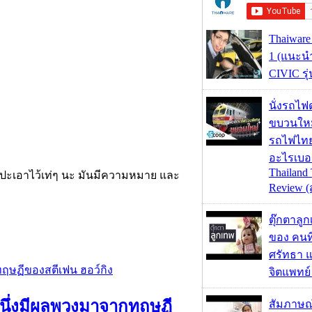
Thaiware
1 (แนะ
CIVIC รุ
นั่งรถไฟ
ขบวนใหม
รถไฟไทย
อะไรเบอร
Thailand 
ด้แปะเอาไว้เท่ๆ นะ มันมีความหมาย และ
Review (ส
ตุ๊กตาลู
ของ คนท
ศรัทธา 
จิตแพทย์ 
วนหนึ่งมีผลพวงมาจากทฤษฏี
สัมภาษณ์