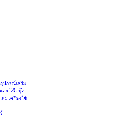
 อุปกรณ์เสริม
และ โน๊ตบุ๊ค
และ เครื่องใช้
ร์