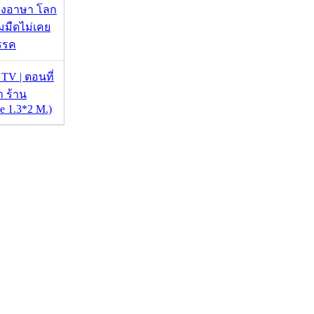
 ธงอาษา โลก
มมืดไม่เคย
รรค
 TV | ตอนที่
 ร้าน
 1.3*2 M.)