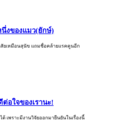
นึ่งของแมว(ยักษ์)
สัยเหมือนสุนัข แถมชื่อคล้ายแรคคูนอีก
าดีต่อใจของเรานะ!
้ เพราะมีงานวิจัยออกมายืนยันในเรื่องนี้